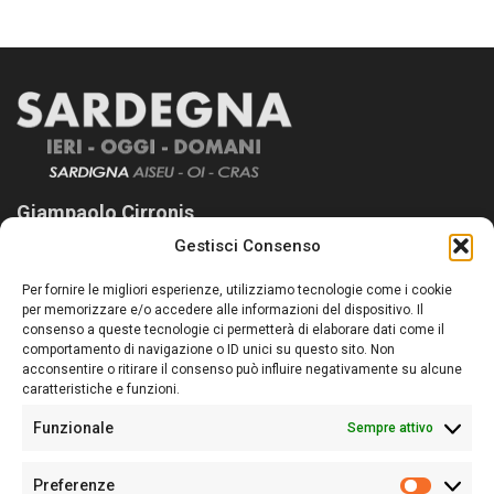
Giampaolo Cirronis
Gestisci Consenso
Sardegna Ieri-Oggi-Domani nasce per informare “liberamente” i
lettori su quanto accade in Sardegna, con un occhio rivolto al
Per fornire le migliori esperienze, utilizziamo tecnologie come i cookie
nostro passato e, soprattutto, al nostro futuro
per memorizzare e/o accedere alle informazioni del dispositivo. Il
consenso a queste tecnologie ci permetterà di elaborare dati come il
Follow Us
comportamento di navigazione o ID unici su questo sito. Non
acconsentire o ritirare il consenso può influire negativamente su alcune
caratteristiche e funzioni.
Funzionale
Sempre attivo
Editore:
Giampaolo Cirronis Ditta individuale
Preferenze
Sede:
Via Cristoforo Colombo 09013 Carbonia