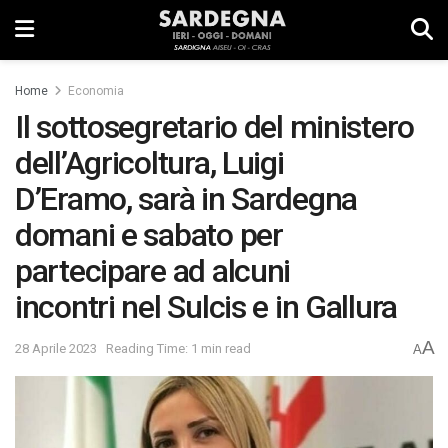
Home
Economia
Il sottosegretario del ministero
dell’Agricoltura, Luigi
D’Eramo, sarà in Sardegna
domani e sabato per
partecipare ad alcuni
incontri nel Sulcis e in Gallura
A
28 Aprile 2023
Reading Time: 1 min read
A