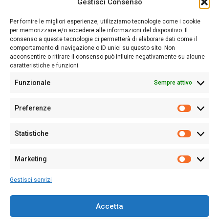
Gestisci Consenso
Sardegna Ieri-Oggi-Domani nasce per informare “liberamente” i
lettori su quanto accade in Sardegna, con un occhio rivolto al
Per fornire le migliori esperienze, utilizziamo tecnologie come i cookie
nostro passato e, soprattutto, al nostro futuro
per memorizzare e/o accedere alle informazioni del dispositivo. Il
consenso a queste tecnologie ci permetterà di elaborare dati come il
Follow Us
comportamento di navigazione o ID unici su questo sito. Non
acconsentire o ritirare il consenso può influire negativamente su alcune
caratteristiche e funzioni.
Funzionale
Sempre attivo
Editore:
Giampaolo Cirronis Ditta individuale
Preferenze
Sede:
Via Cristoforo Colombo 09013 Carbonia
Prefere
Direttore responsabile:
Giampaolo Cirronis
Partita IVA
02270380922
Statistiche
Statistic
N° di iscrizione al ROC:
9294
N° di iscrizione al Registro Stampa Tribunale di Cagliari:
N°
Marketing
128/2020 del 10/02/2020
Marketi
Tel.
+39 391 1265423
Gestisci servizi
Per la Pubblicità:
+39 328 6132020
Accetta