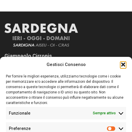
Giampaolo Cirronis
Gestisci Consenso
Sardegna Ieri-Oggi-Domani nasce per informare “liberamente” i
lettori su quanto accade in Sardegna, con un occhio rivolto al
Per fornire le migliori esperienze, utilizziamo tecnologie come i cookie
nostro passato e, soprattutto, al nostro futuro
per memorizzare e/o accedere alle informazioni del dispositivo. Il
consenso a queste tecnologie ci permetterà di elaborare dati come il
Follow Us
comportamento di navigazione o ID unici su questo sito. Non
acconsentire o ritirare il consenso può influire negativamente su alcune
caratteristiche e funzioni.
Funzionale
Sempre attivo
Editore:
Giampaolo Cirronis Ditta individuale
Preferenze
Sede:
Via Cristoforo Colombo 09013 Carbonia
Prefere