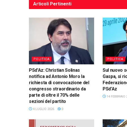
Articoli
Pertinenti
POLITICA
POLITICA
PSd’Az: Christian Solinas
Sul nuovo s
notifica ad Antonio Moro la
Gaspa, si ri
richiesta di convocazione del
Federazione
congresso straordinario da
PSd’Az
parte di oltre il 70% delle
14 FEBBRAIO 
sezioni del partito
4 LUGLIO 2026
0