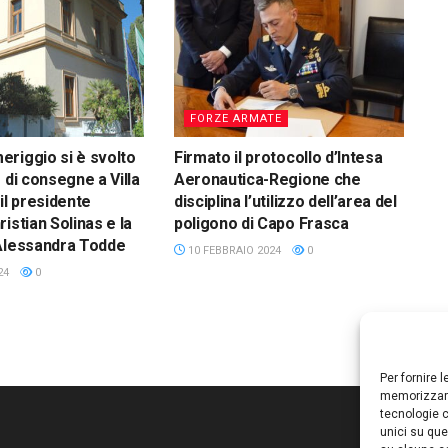
FORZE ARMATE
riggio si è svolto
Firmato il protocollo d’Intesa
 di consegne a Villa
Aeronautica-Regione che
il presidente
disciplina l’utilizzo dell’area del
istian Solinas e la
poligono di Capo Frasca
 Alessandra Todde
10 FEBBRAIO 2024
0
24
0
Per fornire 
memorizzare
tecnologie c
unici su que