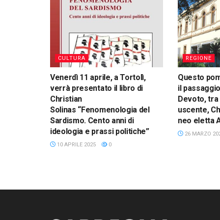
CULTURA
REGIONE
Venerdì 11 aprile, a Tortolì,
Questo pome
verrà presentato il libro di
il passaggio
Christian
Devoto, tra 
Solinas “Fenomenologia del
uscente, Chr
Sardismo. Cento anni di
neo eletta
ideologia e prassi politiche”
26 MARZO 20
10 APRILE 2025
0