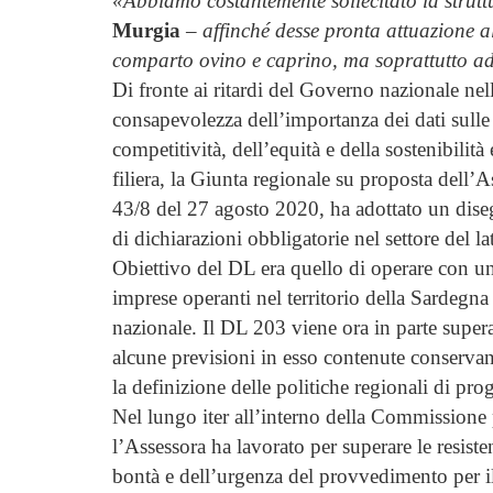
«Abbiamo costantemente sollecitato la strutt
Murgia
–
affinché desse pronta attuazione a
comparto ovino e caprino, ma soprattutto ado
Di fronte ai ritardi del Governo nazionale nel
consapevolezza dell’importanza dei dati sulle
competitività, dell’equità e della sostenibilit
filiera, la Giunta regionale su proposta dell’A
43/8 del 27 agosto 2020, ha adottato un diseg
di dichiarazioni obbligatorie nel settore del lat
Obiettivo del DL era quello di operare con un
imprese operanti nel territorio della Sardegna 
nazionale. Il DL 203 viene ora in parte supe
alcune previsioni in esso contenute conservano
la definizione delle politiche regionali di pr
Nel lungo iter all’interno della Commissione 
l’Assessora ha lavorato per superare le resist
bontà e dell’urgenza del provvedimento per 