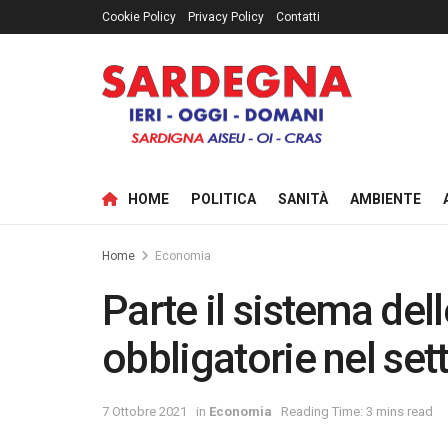
Cookie Policy
Privacy Policy
Contatti
HOME
POLITICA
SANITÀ
AMBIENTE
Home
Economia
Parte il sistema del
obbligatorie nel set
7 Ottobre 2021
in
Economia
Reading Time: 3 mins read