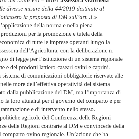
ura del Ministero
–
dice l’assessora Gabriella
lle diverse misure della 44/2019 destinate al
ttassero la proposta di DM sull’art. 3.»
l’applicazione della norma e nella piena
 produzioni per la promozione e tutela della
à economica di tutte le imprese operanti lungo la
ssessora dell’Agricoltura, con la deliberazione n.
no di legge per l’istituzione di un sistema regionale
te e dei prodotti lattiero-caseari ovini e caprini.
 sistema di comunicazioni obbligatorie riservate alle
nelle more dell’effettiva operatività del sistema
rato dalla pubblicazione del DM, ma l’importanza di
 la loro attualità per il governo del comparto e per
ogrammazione e di intervento nello stesso.
politiche agricole del Conferenza delle Regioni
enze delle Regioni contrarie al DM e convincerle della
il comparto ovino regionale. Un’azione che ha