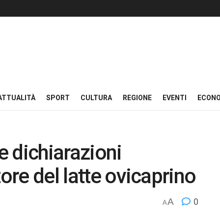
ATTUALITÀ
SPORT
CULTURA
REGIONE
EVENTI
ECON
le dichiarazioni
tore del latte ovicaprino
A
0
A