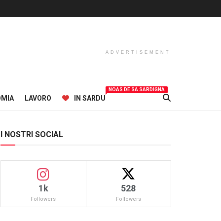
ADVERTISEMENT
NOAS DE SA SARDIGNA
OMIA
LAVORO
IN SARDU
I NOSTRI SOCIAL
1k
528
Followers
Followers