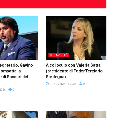
ATTUALITÀ
egretario, Gavino
A colloquio con Valeria Satta
compatta la
(presidente di FederTerziario
 di Sassari del
Sardegna)
21 NOVEMBRE 2025
0
2026
0