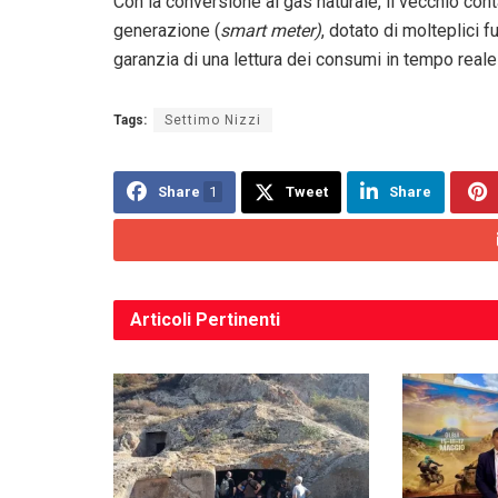
Con la conversione al gas naturale, il vecchio con
generazione (
smart meter)
, dotato di molteplici fu
garanzia di una lettura dei consumi in tempo reale
Tags:
Settimo Nizzi
Share
1
Tweet
Share
Articoli
Pertinenti