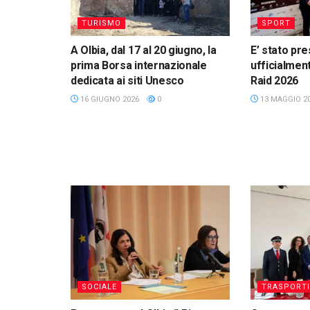
TURISMO
SPORT
A Olbia, dal 17 al 20 giugno, la
E’ stato pr
prima Borsa internazionale
ufficialment
dedicata ai siti Unesco
Raid 2026
16 GIUGNO 2026
0
13 MAGGIO 2
SOCIALE
TRASPORTI