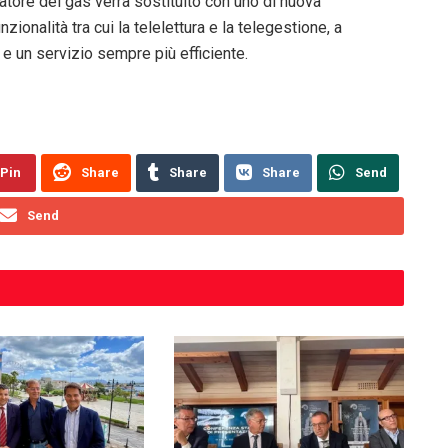
tatore del gas verrà sostituito con uno di nuova
nzionalità tra cui la telelettura e la telegestione, a
 e un servizio sempre più efficiente.
Pin
Share
Share
Share
Send
Send