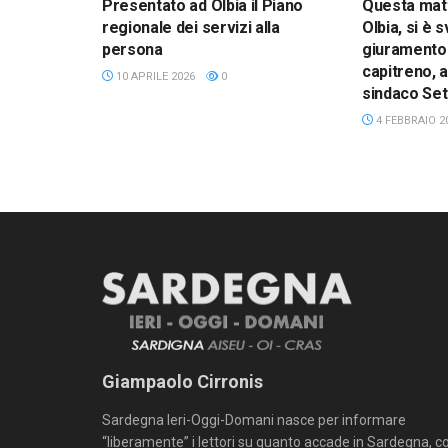
Presentato ad Olbia il Piano
Questa matt
regionale dei servizi alla
Olbia, si è 
persona
giuramento 
capitreno, 
10 APRILE 2026
0
sindaco Set
4 FEBBRAIO 2
Giampaolo Cirronis
Sardegna Ieri-Oggi-Domani nasce per informare
“liberamente” i lettori su quanto accade in Sardegna, c