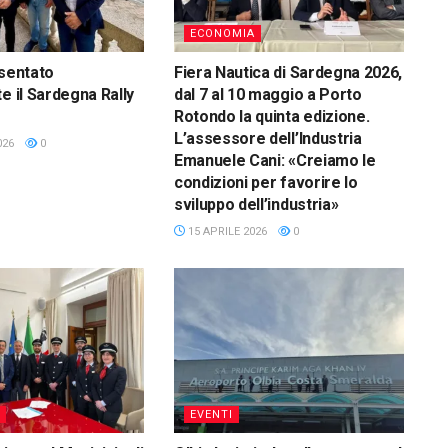
ECONOMIA
esentato
Fiera Nautica di Sardegna 2026,
e il Sardegna Rally
dal 7 al 10 maggio a Porto
Rotondo la quinta edizione.
L’assessore dell’Industria
026
0
Emanuele Cani: «Creiamo le
condizioni per favorire lo
sviluppo dell’industria»
15 APRILE 2026
0
EVENTI