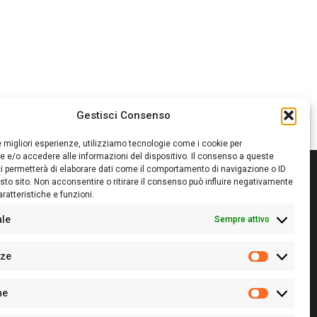
Gestisci Consenso
le migliori esperienze, utilizziamo tecnologie come i cookie per
 e/o accedere alle informazioni del dispositivo. Il consenso a queste
i permetterà di elaborare dati come il comportamento di navigazione o ID
sto sito. Non acconsentire o ritirare il consenso può influire negativamente
ratteristiche e funzioni.
itore:
Giampaolo Cirronis Ditta individuale
ede:
Via Cristoforo Colombo 09013 Carbonia
ale
Sempre attivo
rettore responsabile:
Giampaolo Cirronis
rtita IVA
02270380922
nze
 di iscrizione al ROC:
9294
Preferenz
 di iscrizione al Registro Stampa Tribunale di Cagliari:
he
 128/2020 del 10/02/2020
Statistiche
l.
+39 391 1265423