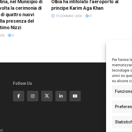
ina, nel Municipio di
Olbia ha intitolato l’aeroporto al
svolta la cerimonia di
principe Karim Aga Khan
di quattro nuovi
19 GENNAIO 2026
0
alla presenza del
timo Nizzi
026
0
Per fornire 
memorizzare
tecnologie c
unici su que
su alcune ca
Follow Us
Ed
S
Funzion
Di
Pa
Prefere
N°
N°
Statistic
N°
Te
on