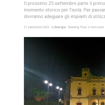
Il prossimo 25 settembre parte il primo 
momento storico per l’isola. Per passar
dovranno adeguare gli impianti di utiliz
21 Settembre 2023
in
Energia
Reading Time: 2 mins read