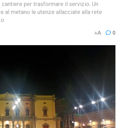
cantiere per trasformare il servizio. Un
e al metano le utenze allacciate alla rete
zo
A
0
A