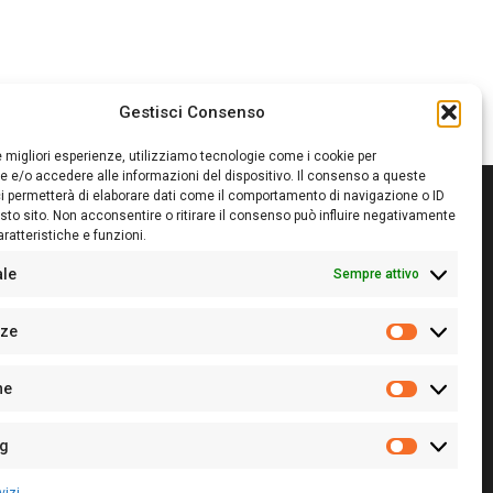
Gestisci Consenso
le migliori esperienze, utilizziamo tecnologie come i cookie per
 e/o accedere alle informazioni del dispositivo. Il consenso a queste
i permetterà di elaborare dati come il comportamento di navigazione o ID
sto sito. Non acconsentire o ritirare il consenso può influire negativamente
ratteristiche e funzioni.
itore:
Giampaolo Cirronis Ditta individuale
ede:
Via Cristoforo Colombo 09013 Carbonia
ale
Sempre attivo
rettore responsabile:
Giampaolo Cirronis
rtita IVA
02270380922
nze
 di iscrizione al ROC:
9294
Preferenz
 di iscrizione al Registro Stampa Tribunale di Cagliari:
he
 128/2020 del 10/02/2020
Statistiche
l.
+39 391 1265423
r la Pubblicità:
+39 328 6132020
ng
Marketing