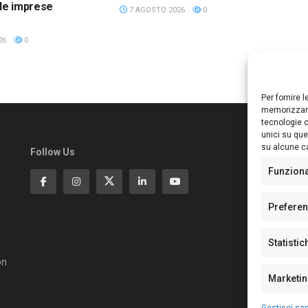
lle imprese
7 AGOSTO 2026
0
26
0
Per fornire 
memorizzare
tecnologie c
unici su que
su alcune ca
Follow Us
Ed
S
Funzion
Di
Pa
Prefere
N°
N°
Statistic
N°
Te
on
Pe
Marketi