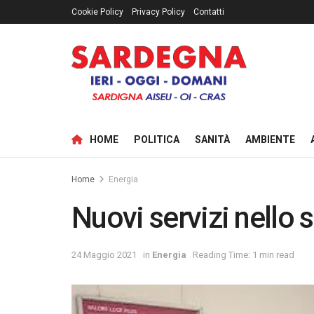
Cookie Policy
Privacy Policy
Contatti
HOME
POLITICA
SANITÀ
AMBIENTE
Home
Energia
Nuovi servizi nello 
24 Maggio 2021
in
Energia
Reading Time: 1 min read