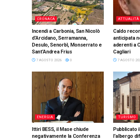
CRONACA
ATTUALITÀ
Incendi a Carbonia, San Nicolò
Caldo reco
d’Arcidano, Serramanna,
anticipata n
Desulo, Senorbì, Monserrato e
aderenti a 
Sant’Andrea Frius
Cagliari
7 AGOSTO 2026
0
7 AGOSTO 20
ENERGIA
TURISMO
Ittiri BESS, il Mase chiude
Pubblicato i
negativamente la Conferenza
l’albergo di