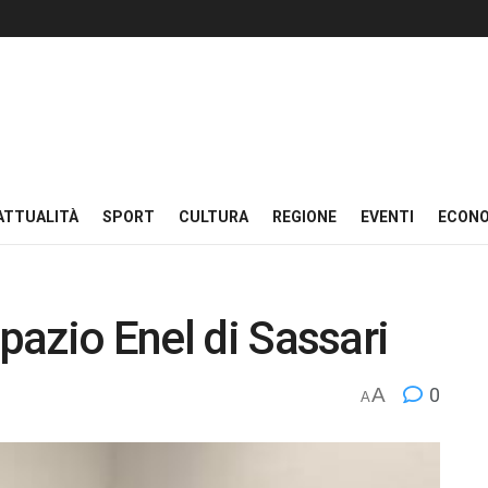
ATTUALITÀ
SPORT
CULTURA
REGIONE
EVENTI
ECON
spazio Enel di Sassari
A
0
A