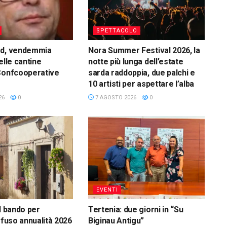
SPETTACOLO
rd, vendemmia
Nora Summer Festival 2026, la
elle cantine
notte più lunga dell’estate
Confcooperative
sarda raddoppia, due palchi e
10 artisti per aspettare l’alba
26
0
7 AGOSTO 2026
0
EVENTI
l bando per
Tertenia: due giorni in “Su
ffuso annualità 2026
Biginau Antigu”