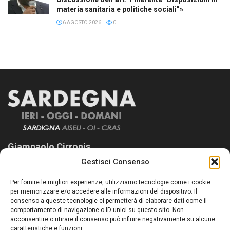
materia sanitaria e politiche sociali”»
6 AGOSTO 2026
0
Giampaolo Cirronis
Gestisci Consenso
Sardegna Ieri-Oggi-Domani nasce per informare “liberamente” i
lettori su quanto accade in Sardegna, con un occhio rivolto al
Per fornire le migliori esperienze, utilizziamo tecnologie come i cookie
nostro passato e, soprattutto, al nostro futuro
per memorizzare e/o accedere alle informazioni del dispositivo. Il
consenso a queste tecnologie ci permetterà di elaborare dati come il
Follow Us
comportamento di navigazione o ID unici su questo sito. Non
acconsentire o ritirare il consenso può influire negativamente su alcune
caratteristiche e funzioni.