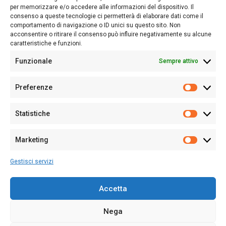
nostro passato e, soprattutto, al nostro futuro
per memorizzare e/o accedere alle informazioni del dispositivo. Il
consenso a queste tecnologie ci permetterà di elaborare dati come il
Follow Us
comportamento di navigazione o ID unici su questo sito. Non
acconsentire o ritirare il consenso può influire negativamente su alcune
caratteristiche e funzioni.
Funzionale
Sempre attivo
Editore:
Giampaolo Cirronis Ditta individuale
Preferenze
Sede:
Via Cristoforo Colombo 09013 Carbonia
Prefere
Direttore responsabile:
Giampaolo Cirronis
Partita IVA
02270380922
Statistiche
Statistic
N° di iscrizione al ROC:
9294
N° di iscrizione al Registro Stampa Tribunale di Cagliari:
N°
Marketing
128/2020 del 10/02/2020
Marketi
Tel.
+39 391 1265423
Gestisci servizi
Per la Pubblicità:
+39 328 6132020
Accetta
Nega
Cookie Policy
Privacy Policy
Contatti