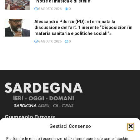
“Notte di musica e di stelle”
6 AGOSTO 2026
0
Alessandro Pilurzu (PD): «Terminata la
discussione dell’art. 1 inerente “Disposizioni in
materia sanitaria e politiche sociali”»
6 AGOSTO 2026
0
Giampaolo Cirronis
Gestisci Consenso
Sardegna Ieri-Oggi-Domani nasce per informare “liberamente” i
lettori su quanto accade in Sardegna, con un occhio rivolto al
Per fornire le migliori esperienze, utilizziamo tecnologie come i cookie