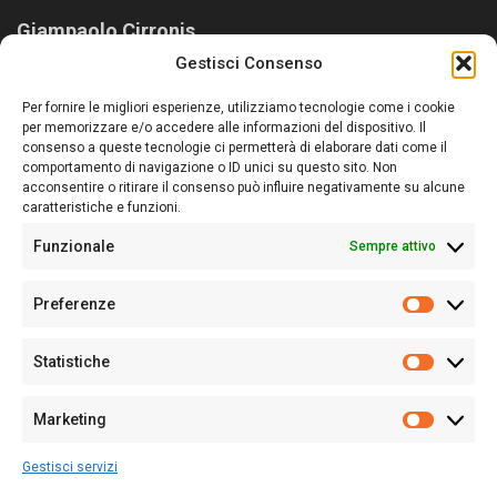
Giampaolo Cirronis
Gestisci Consenso
Sardegna Ieri-Oggi-Domani nasce per informare “liberamente” i
lettori su quanto accade in Sardegna, con un occhio rivolto al
Per fornire le migliori esperienze, utilizziamo tecnologie come i cookie
nostro passato e, soprattutto, al nostro futuro
per memorizzare e/o accedere alle informazioni del dispositivo. Il
consenso a queste tecnologie ci permetterà di elaborare dati come il
Follow Us
comportamento di navigazione o ID unici su questo sito. Non
acconsentire o ritirare il consenso può influire negativamente su alcune
caratteristiche e funzioni.
Funzionale
Sempre attivo
Editore:
Giampaolo Cirronis Ditta individuale
Preferenze
Sede:
Via Cristoforo Colombo 09013 Carbonia
Prefere
Direttore responsabile:
Giampaolo Cirronis
Partita IVA
02270380922
Statistiche
Statistic
N° di iscrizione al ROC:
9294
N° di iscrizione al Registro Stampa Tribunale di Cagliari:
N°
Marketing
128/2020 del 10/02/2020
Marketi
Tel.
+39 391 1265423
Gestisci servizi
Per la Pubblicità:
+39 328 6132020