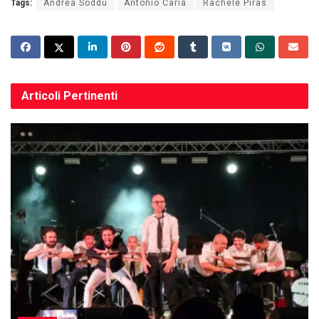
Tags:
Andrea Soddu
Antonio Caria
Rachele Piras
Articoli
Pertinenti