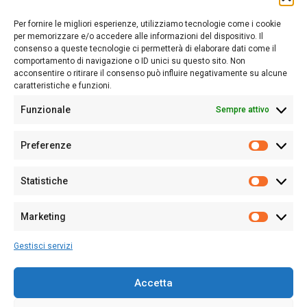
Sardegna Ieri-Oggi-Domani nasce per informare “liberamente” i
lettori su quanto accade in Sardegna, con un occhio rivolto al
Per fornire le migliori esperienze, utilizziamo tecnologie come i cookie
nostro passato e, soprattutto, al nostro futuro
per memorizzare e/o accedere alle informazioni del dispositivo. Il
consenso a queste tecnologie ci permetterà di elaborare dati come il
Follow Us
comportamento di navigazione o ID unici su questo sito. Non
acconsentire o ritirare il consenso può influire negativamente su alcune
caratteristiche e funzioni.
Funzionale
Sempre attivo
Editore:
Giampaolo Cirronis Ditta individuale
Preferenze
Sede:
Via Cristoforo Colombo 09013 Carbonia
Prefere
Direttore responsabile:
Giampaolo Cirronis
Partita IVA
02270380922
Statistiche
Statistic
N° di iscrizione al ROC:
9294
N° di iscrizione al Registro Stampa Tribunale di Cagliari:
N°
Marketing
128/2020 del 10/02/2020
Marketi
Tel.
+39 391 1265423
Gestisci servizi
Per la Pubblicità:
+39 328 6132020
Accetta