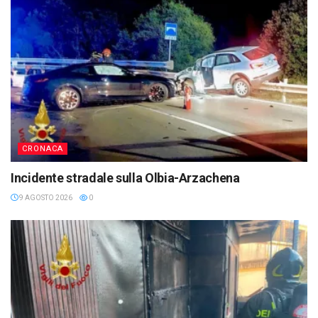
CRONACA
Incidente stradale sulla Olbia-Arzachena
9 AGOSTO 2026
0