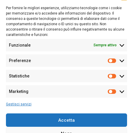
lettori su quanto accade in Sardegna, con un occhio rivolto al
Per fornire le migliori esperienze, utilizziamo tecnologie come i cookie
nostro passato e, soprattutto, al nostro futuro
per memorizzare e/o accedere alle informazioni del dispositivo. Il
consenso a queste tecnologie ci permetterà di elaborare dati come il
Follow Us
comportamento di navigazione o ID unici su questo sito. Non
acconsentire o ritirare il consenso può influire negativamente su alcune
caratteristiche e funzioni.
Funzionale
Sempre attivo
Editore:
Giampaolo Cirronis Ditta individuale
Preferenze
Sede:
Via Cristoforo Colombo 09013 Carbonia
Prefere
Direttore responsabile:
Giampaolo Cirronis
Partita IVA
02270380922
Statistiche
Statistic
N° di iscrizione al ROC:
9294
N° di iscrizione al Registro Stampa Tribunale di Cagliari:
N°
Marketing
128/2020 del 10/02/2020
Marketi
Tel.
+39 391 1265423
Gestisci servizi
Per la Pubblicità:
+39 328 6132020
Accetta