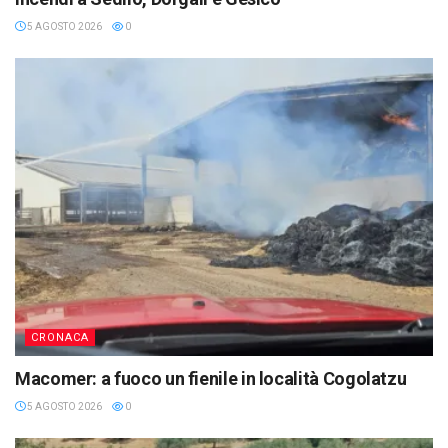
5 AGOSTO 2026
0
CRONACA
Macomer: a fuoco un fienile in località Cogolatzu
5 AGOSTO 2026
0