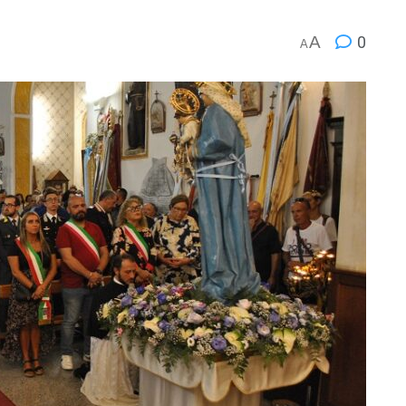
A
0
A