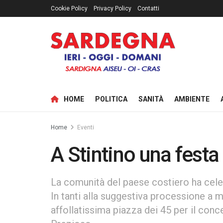
Cookie Policy
Privacy Policy
Contatti
HOME
POLITICA
SANITÀ
AMBIENTE
Home
Eventi
A Stintino una festa
La comunità del paese costiero ha celeb
In tanti alla suggestiva processione a m
affollatissima piazza dei 45 per il co