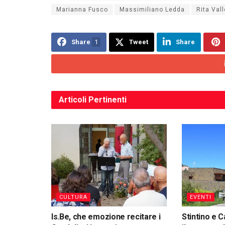
Marianna Fusco
Massimiliano Ledda
Rita Vall
Share
1
Tweet
Share
Articoli
Pertinenti
CULTURA
EVENTI
Is.Be, che emozione recitare i
Stintino e C