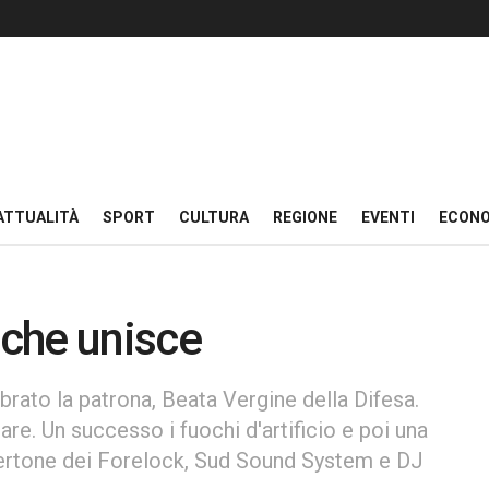
ATTUALITÀ
SPORT
CULTURA
REGIONE
EVENTI
ECON
 che unisce
rato la patrona, Beata Vergine della Difesa.
are. Un successo i fuochi d'artificio e poi una
ncertone dei Forelock, Sud Sound System e DJ