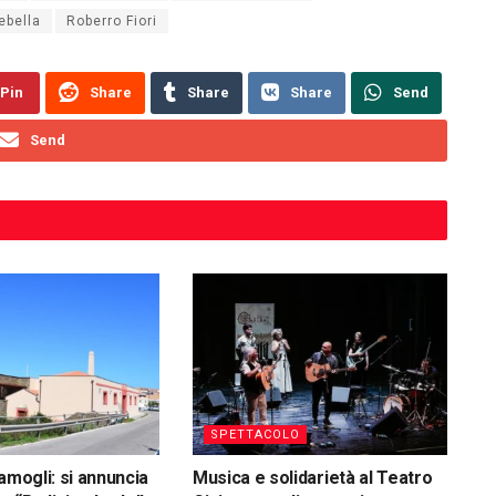
ebella
Roberro Fiori
Pin
Share
Share
Share
Send
Send
SPETTACOLO
amogli: si annuncia
Musica e solidarietà al Teatro