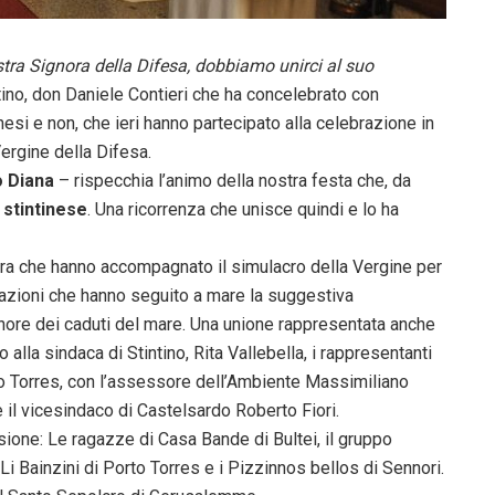
tra Signora della Difesa, dobbiamo unirci al suo
tino, don Daniele Contieri che ha concelebrato con
tinesi e non, che ieri hanno partecipato alla celebrazione in
ergine della Difesa.
o Diana
– rispecchia l’animo della nostra festa che, da
 stintinese
. Una ricorrenza che unisce quindi e lo ha
urra che hanno accompagnato il simulacro della Vergine per
rcazioni che hanno seguito a mare la suggestiva
n onore dei caduti del mare. Una unione rappresentata anche
to alla sindaca di Stintino, Rita Vallebella, i rappresentanti
orto Torres, con l’assessore dell’Ambiente Massimiliano
 il vicesindaco di Castelsardo Roberto Fiori.
ssione: Le ragazze di Casa Bande di Bultei, il gruppo
 Li Bainzini di Porto Torres e i Pizzinnos bellos di Sennori.