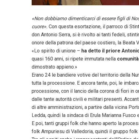
«Non dobbiamo dimenticarci di essere figli di Nos
cuore».
Con questa esortazione, il parroco di Stin
don Antonio Serra, si è rivolto ai tanti fedeli, stin
onore della patrona del paese costiero, la Beata V
«Lo spirito di unione –
ha detto il priore
Antoni
quasi 160 anni, si ripete immutata nella
comunità
dimostrato appieno.»
Erano 24 le bandiere votive del territorio della N
tutta la processione. E ancora tante, poi, le imba
processione, con il lancio della corona di fiori i
dalle tante autorità civili e militari presenti. Accan
di altre amministrazioni, a partire dalla vicina P
Ledda, quindi la sindaca di Erula Marianna Fusco e
E poi, tanti gruppi folk che hanno aperto la proce
folk Ampuriesu di Valledoria, quindi il gruppo folk