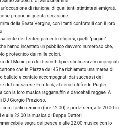
del Santo Sepolcro di Gerusalemme.
n’occasione di riunione, di quei tanti stintintesi emigrati,
 paese proprio in questa occasione.
ita della Beata Vergine, con i tanti confratelli con il loro
a.
aliente dei festeggiamenti religiosi, quelli “pagani”
cio che hanno incantato un pubblico davvero numeroso che,
o pirotecnico dai mille colori.
za del Municipio dei biscotti tipici stintinesi accompagnati
oncertone che in Piazza dei 45 ha richiamato una marea di
nno ballato e cantato accompagnati dai successi del
ae del sassarese Forelock, al secolo Alfredo Puglia,
a con la loro musica raggamuffin e dancehall reggae. A
 di DJ Giorgio Prezioso.
n il palio remiero (ore 12.00) e poi la sera, alle 20.00 in
 e alle 22.00 la musica di Beppe Dettori.
immancabile sagra del pesce e alle 22.00 musica con lo