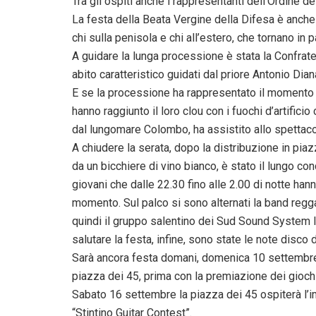
Tra gli ospiti anche i rappresentanti dell’Ordine 
La festa della Beata Vergine della Difesa è anche u
chi sulla penisola e chi all’estero, che tornano in
A guidare la lunga processione è stata la Confratern
abito caratteristico guidati dal priore Antonio Dian
E se la processione ha rappresentato il momento s
hanno raggiunto il loro clou con i fuochi d’artifi
dal lungomare Colombo, ha assistito allo spettacol
A chiudere la serata, dopo la distribuzione in piaz
da un bicchiere di vino bianco, è stato il lungo c
giovani che dalle 22.30 fino alle 2.00 di notte ha
momento. Sul palco si sono alternati la band regg
quindi il gruppo salentino dei Sud Sound System l
salutare la festa, infine, sono state le note disco
Sarà ancora festa domani, domenica 10 settembre co
piazza dei 45, prima con la premiazione dei giochi
Sabato 16 settembre la piazza dei 45 ospiterà l’
“Stintino Guitar Contest”.