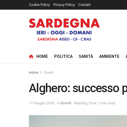
Cookie Policy
Privacy Policy
Contatti
HOME
POLITICA
SANITÀ
AMBIENTE
Home
Eventi
Alghero: successo p
17 Giugno 2026
in
Eventi
Reading Time: 1 min read