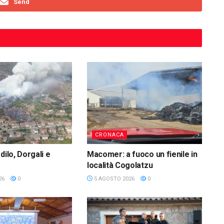
Send
CRONACA
dilo, Dorgali e
Macomer: a fuoco un fienile in
località Cogolatzu
26
0
5 AGOSTO 2026
0