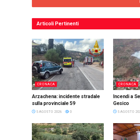
Articoli
Pertinenti
CRONACA
CRONACA
Arzachena: incidente stradale
Incendi a Se
sulla provinciale 59
Gesico
5 AGOSTO 2026
0
5 AGOSTO 20