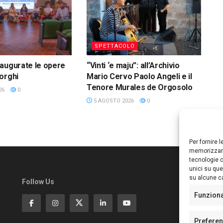
SPETTACOLO
augurate le opere
“Vinti ‘e maju”: all’Archivio
orghi
Mario Cervo Paolo Angeli e il
Tenore Murales de Orgosolo
26
0
5 AGOSTO 2026
0
Per fornire 
memorizzare
tecnologie c
unici su que
su alcune ca
Follow Us
Ed
S
Funzion
Di
Pa
Prefere