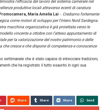
dimostra l’efficacia del lavoro del sistema camerale nel
llenze produttive locali attraverso eventi di caratura
i Promocamera, Maria Amelia Lai
-.
Crediamo fortemente
rategica come motori di sviluppo per l’intero Nord Sardegna.
tra macchina organizzativa è già proiettata verso le
 modello vincente a ottobre con l’atteso appuntamento di
le per la valorizzazione del nostro patrimonio e delle
gna che cresce e che dispone di competenze e conoscenze
rso settimanale che è stato capace di intrecciare tradizioni,
enti che ha registrato il tutto esaurito in ogni sua
n
Share
Share
Share
Send