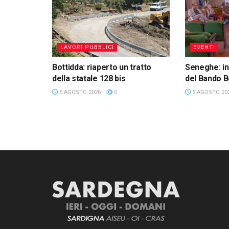
LAVORI PUBBLICI
EVENTI
Bottidda: riaperto un tratto
Seneghe: in
della statale 128 bis
del Bando B
5 AGOSTO 2026
0
5 AGOSTO 20