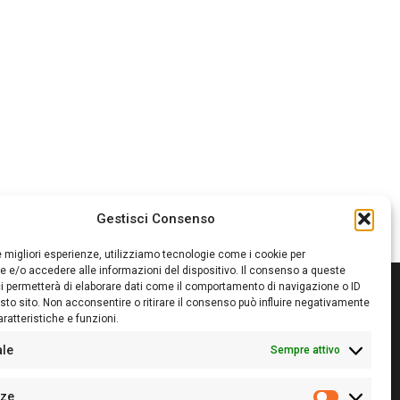
Gestisci Consenso
le migliori esperienze, utilizziamo tecnologie come i cookie per
 e/o accedere alle informazioni del dispositivo. Il consenso a queste
i permetterà di elaborare dati come il comportamento di navigazione o ID
sto sito. Non acconsentire o ritirare il consenso può influire negativamente
ratteristiche e funzioni.
itore:
Giampaolo Cirronis Ditta individuale
ede:
Via Cristoforo Colombo 09013 Carbonia
ale
Sempre attivo
rettore responsabile:
Giampaolo Cirronis
rtita IVA
02270380922
nze