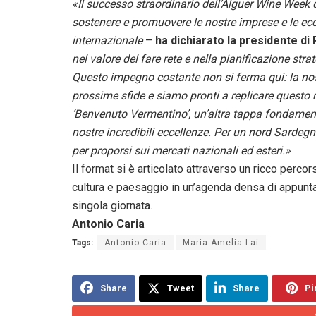
«Il successo straordinario dell’Alguer Wine Week 
sostenere e promuovere le nostre imprese e le ecce
internazionale
–
ha dichiarato la presidente d
nel valore del fare rete e nella pianificazione st
Questo impegno costante non si ferma qui: la nos
prossime sfide e siamo pronti a replicare questo
‘Benvenuto Vermentino’, un’altra tappa fondamenta
nostre incredibili eccellenze. Per un nord Sarde
per proporsi sui mercati nazionali ed esteri.»
Il format si è articolato attraverso un ricco perco
cultura e paesaggio in un’agenda densa di appuntam
singola giornata.
Antonio Caria
Tags:
Antonio Caria
Maria Amelia Lai
Share
Tweet
Share
Pi