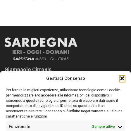
Giampaolo Cirronis
Gestisci Consenso
Sardegna Ieri-Oggi-Domani nasce per informare “liberamente” i
lettori su quanto accade in Sardegna, con un occhio rivolto al
Per fornire le migliori esperienze, utilizziamo tecnologie come i cookie
nostro passato e, soprattutto, al nostro futuro
per memorizzare e/o accedere alle informazioni del dispositivo. Il
consenso a queste tecnologie ci permetterà di elaborare dati come il
Follow Us
comportamento di navigazione o ID unici su questo sito. Non
acconsentire o ritirare il consenso può influire negativamente su alcune
caratteristiche e funzioni.
Funzionale
Sempre attivo