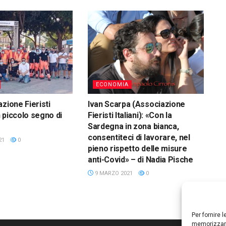
ECONOMIA
zione Fieristi
Ivan Scarpa (Associazione
Un piccolo segno di
Fieristi Italiani): «Con la
Sardegna in zona bianca,
consentiteci di lavorare, nel
21
0
pieno rispetto delle misure
anti-Covid» – di Nadia Pische
9 MARZO 2021
0
Per fornire 
memorizzare