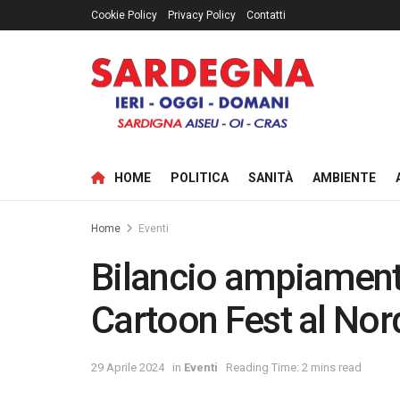
Cookie Policy
Privacy Policy
Contatti
HOME
POLITICA
SANITÀ
AMBIENTE
Home
Eventi
Bilancio ampiamente
Cartoon Fest al No
29 Aprile 2024
in
Eventi
Reading Time: 2 mins read