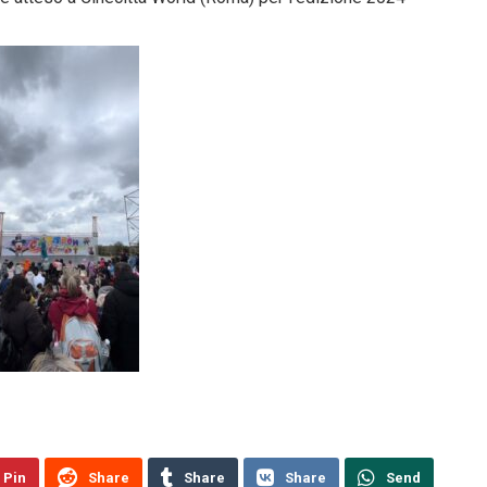
Pin
Share
Share
Share
Send