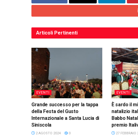
Articoli
Pertinenti
EVENTI
EVENTI
Grande successo per la tappa
È sardo il mi
della Festa del Gusto
natalizio ita
Internazionale a Santa Lucia di
Babbo Natale
Siniscola
premio Ital
2 AGOSTO 2024
0
27 FEBBRAIO 