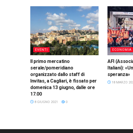
EVENTI
ECONOMIA
Il primo mercatino
AFI (Associa
serale/pomeridiano
Italiani): «
organizzato dallo staff di
speranza»
Invitas, a Cagliari, è fissato per
18 MARZO 20
domenica 13 giugno, dalle ore
17.00
8 GIUGNO 2021
0