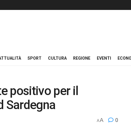
ATTUALITÀ
SPORT
CULTURA
REGIONE
EVENTI
ECON
 positivo per il
rd Sardegna
A
0
A