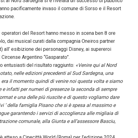
est al Nord Sardegna si è rivelata un successo di pubblico
hanno pacificamente invaso il comune di Sorso e il Resort
azione.
 40 operatori del Resort hanno messo in scena ben 8 ore
solo, dai musical curati dalla compagnia Oneiros partner
) all’ esibizione dei personaggi Disney, ai supereroi
l Circense Argentino “Gasparato”.
o entusiasti del risultato raggiunto:
«Venire qui al Nord
tato, nelle edizioni precedenti al Sud Sardegna, una
i, era il momento quindi di venire noi questa volta e siamo
e e infatti per numeri di presenze la seconda di sempre
 format e una delle più riuscite e di questo vogliamo dare
livi ‘ della famiglia Pisano che si è spesa al massimo e
gue garantendo i servizi di accoglienza alle migliaia di
trazione comunale, alla Giunta e all’assessore Basciu,
e è atteso a Cinecittà World (Roma) per l’edizione 2024