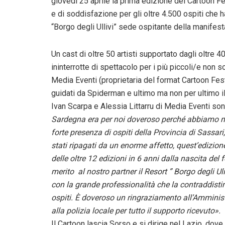
giovedì 25 aprile la prima edizione del Cartoon F
e di soddisfazione per gli oltre 4.500 ospiti che 
“Borgo degli Ullivi” sede ospitante della manifest
Un cast di oltre 50 artisti supportato dagli oltre
ininterrotte di spettacolo per i più piccoli/e non 
Media Eventi (proprietaria del format Cartoon Fest
guidati da Spiderman e ultimo ma non per ultimo i
Ivan Scarpa e Alessia Littarru di Media Eventi son
Sardegna era per noi doveroso perché abbiamo no
forte presenza di ospiti della Provincia di Sassar
stati ripagati da un enorme affetto, quest’edizion
delle oltre 12 edizioni in 6 anni dalla nascita del
merito al nostro partner il Resort ” Borgo degli U
con la grande professionalità che la contraddistin
ospiti. È doveroso un ringraziamento all’Amminis
alla polizia locale per tutto il supporto ricevuto».
Il Cartoon lascia Sorso e si dirige nel Lazio, dov