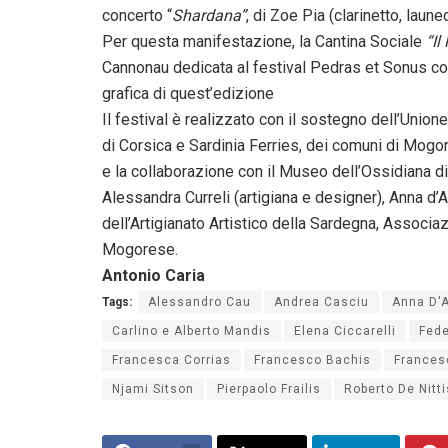
concerto “
Shardana”
, di Zoe Pia (clarinetto, laun
Per questa manifestazione, la Cantina Sociale
“Il
Cannonau dedicata al festival Pedras et Sonus con u
grafica di quest’edizione
Il festival è realizzato con il sostegno dell’Unio
di Corsica e Sardinia Ferries, dei comuni di Mogo
e la collaborazione con il Museo dell’Ossidiana di 
Alessandra Curreli (artigiana e designer), Anna d’Ar
dell’Artigianato Artistico della Sardegna, Assoc
Mogorese.
Antonio Caria
Tags:
Alessandro Cau
Andrea Casciu
Anna D'A
Carlino e Alberto Mandis
Elena Ciccarelli
Fede
Francesca Corrias
Francesco Bachis
Frances
Njami Sitson
Pierpaolo Frailis
Roberto De Nitti