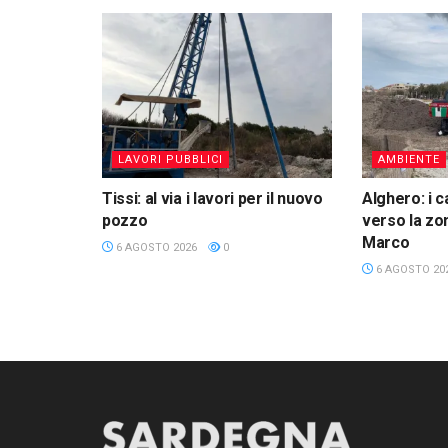
LAVORI PUBBLICI
AMBIENTE
Tissi: al via i lavori per il nuovo
Alghero: i c
pozzo
verso la zon
Marco
6 AGOSTO 2026
0
6 AGOSTO 20