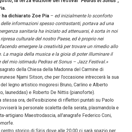
gosto, la terza edizione del festival
“Pedras et Sonus”
,
ia.
–
ha dichiarato Zoe Pia
–
ed inizialmente lo sconforto
 delle informazioni spesso contrastanti, portava ad una
genza sanitaria ha iniziato ad attenuarsi, è sorta in noi
ripresa culturale del nostro Paese, ed è proprio nei
 facendo emergere la creatività per trovare un rimedio allo
La magia della musica e la gioia di poter illuminare il
ore del mio istimadu Pedras et Sonus – Jazz Festival.»
l sagrato della Chiesa della Madonna del Carmine di
runese Njami Sitson, che per l’occasione intreccerà la sua
ani del legno artistico mogoresi Bruno, Carlino e Alberto
to, launeddas) e Roberto De Nittis (pianoforte).
a stessa ora, dell’esibizione di riflettori puntati su Paolo
ovviserà la personale scaletta della serata, plasmandola e
sta-artigiano Maestrodascia, all’anagrafe Federico Coni,
omorfe.
 centro storico di Siris dove alle 20.00 ci sarà spazio per