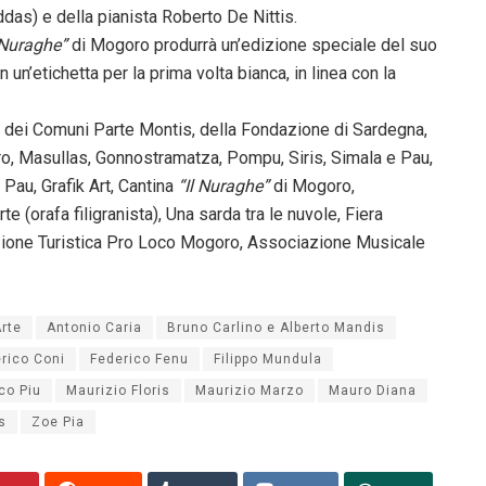
eddas) e della pianista Roberto De Nittis.
 Nuraghe”
di Mogoro produrrà un’edizione speciale del suo
n’etichetta per la prima volta bianca, in linea con la
ne dei Comuni Parte Montis, della Fondazione di Sardegna,
ro, Masullas, Gonnostramatza, Pompu, Siris, Simala e Pau,
Pau, Grafik Art, Cantina
“Il Nuraghe”
di Mogoro,
te (orafa filigranista), Una sarda tra le nuvole, Fiera
iazione Turistica Pro Loco Mogoro, Associazione Musicale
rte
Antonio Caria
Bruno Carlino e Alberto Mandis
rico Coni
Federico Fenu
Filippo Mundula
co Piu
Maurizio Floris
Maurizio Marzo
Mauro Diana
s
Zoe Pia