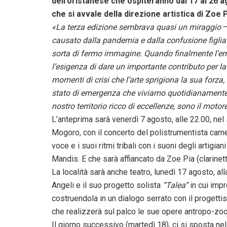
dell’oristanese che ospiteranno dal 17 al 26 a
che si avvale della direzione artistica di Zoe P
«La terza edizione sembrava quasi un miraggio
causato dalla pandemia e dalla confusione figlia
sorta di fermo immagine. Quando finalmente l’emer
l’esigenza di dare un importante contributo per la 
momenti di crisi che l’arte sprigiona la sua forza,
stato di emergenza che viviamo quotidianamente. 
nostro territorio ricco di eccellenze, sono il mot
L’anteprima sarà venerdì 7 agosto, alle 22.00, ne
Mogoro, con il concerto del polistrumentista came
voce e i suoi ritmi tribali con i suoni degli artigi
Mandis. E che sarà affiancato da Zoe Pia (clarinet
La località sarà anche teatro, lunedì 17 agosto, all
Angeli e il suo progetto solista
“Talea”
in cui impr
costruendola in un dialogo serrato con il progetti
che realizzerà sul palco le sue opere antropo-zo
Il giorno successivo (martedì 18), ci si sposta nel