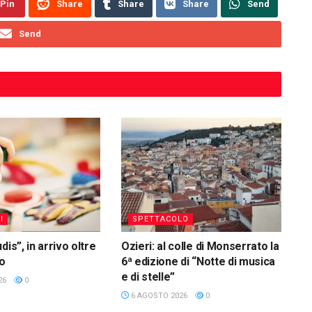
Pin
Share
Share
Share
Send
Send
I
SPETTACOLO
dis”, in arrivo oltre
Ozieri: al colle di Monserrato la
ro
6ª edizione di “Notte di musica
e di stelle”
26
0
6 AGOSTO 2026
0