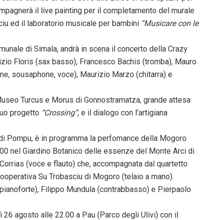
mpagnerà il live painting per il completamento del murale
sciu ed il laboratorio musicale per bambini
“Musicare con le
munale di Simala, andrà in scena il concerto della Crazy
io Floris (sax basso), Francesco Bachis (tromba), Mauro
one, sousaphone, voce), Maurizio Marzo (chitarra) e
 Museo Turcus e Morus di Gonnostramatza, grande attesa
 suo progetto
“Crossing”
, e il dialogo con l’artigiana
o di Pompu, è in programma la perfomance della Mogoro
00 nel Giardino Botanico delle essenze del Monte Arci di
 Corrias (voce e flauto) che, accompagnata dal quartetto
 cooperativa Su Trobasciu di Mogoro (telaio a mano).
 (pianoforte), Filippo Mundula (contrabbasso) e Pierpaolo
26 agosto alle 22.00 a Pau (Parco degli Ulivi) con il