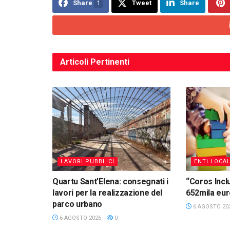
Share
1
Tweet
Share
Articoli
Pertinenti
LAVORI PUBBLICI
ENTI LOCAL
Quartu Sant’Elena: consegnati i
“Coros Inclu
lavori per la realizzazione del
652mila eu
parco urbano
6 AGOSTO 20
6 AGOSTO 2026
0