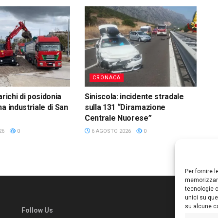
CRONACA
arichi di posidonia
Siniscola: incidente stradale
a industriale di San
sulla 131 “Diramazione
Centrale Nuorese”
26
0
6 AGOSTO 2026
0
Per fornire 
memorizzare
tecnologie c
unici su que
su alcune ca
Follow Us
Ed