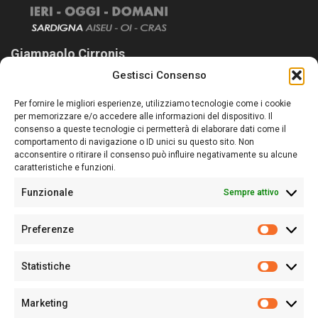
Giampaolo Cirronis
Gestisci Consenso
Sardegna Ieri-Oggi-Domani nasce per informare “liberamente” i
lettori su quanto accade in Sardegna, con un occhio rivolto al
Per fornire le migliori esperienze, utilizziamo tecnologie come i cookie
nostro passato e, soprattutto, al nostro futuro
per memorizzare e/o accedere alle informazioni del dispositivo. Il
consenso a queste tecnologie ci permetterà di elaborare dati come il
Follow Us
comportamento di navigazione o ID unici su questo sito. Non
acconsentire o ritirare il consenso può influire negativamente su alcune
caratteristiche e funzioni.
Funzionale
Sempre attivo
Editore:
Giampaolo Cirronis Ditta individuale
Preferenze
Sede:
Via Cristoforo Colombo 09013 Carbonia
Prefere
Direttore responsabile:
Giampaolo Cirronis
Partita IVA
02270380922
Statistiche
Statistic
N° di iscrizione al ROC:
9294
N° di iscrizione al Registro Stampa Tribunale di Cagliari:
N°
Marketing
128/2020 del 10/02/2020
Marketi