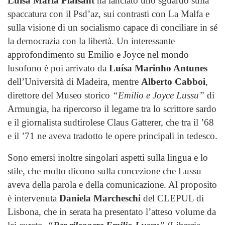
Luisa Maria Plaisant
ha lanciato uno sguardo sulla
spaccatura con il Psd’az, sui contrasti con La Malfa e
sulla visione di un socialismo capace di conciliare in sé
la democrazia con la libertà. Un interessante
approfondimento su Emilio e Joyce nel mondo
lusofono è poi arrivato da
Luísa Marinho Antunes
dell’Università di Madeira, mentre
Alberto Cabboi
,
direttore del Museo storico
“Emilio e Joyce Lussu”
di
Armungia, ha ripercorso il legame tra lo scrittore sardo
e il giornalista sudtirolese Claus Gatterer, che tra il ’68
e il ’71 ne aveva tradotto le opere principali in tedesco.
Sono emersi inoltre singolari aspetti sulla lingua e lo
stile, che molto dicono sulla concezione che Lussu
aveva della parola e della comunicazione. Al proposito
è intervenuta
Daniela Marcheschi
del CLEPUL di
Lisbona, che in serata ha presentato l’atteso volume da