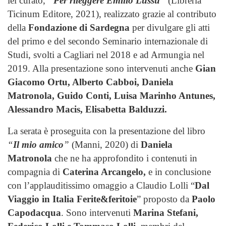
lei curato,
“
Per rileggere Emilio Lussu
”
(Libreria
Ticinum Editore, 2021), realizzato grazie al contributo
della
Fondazione di Sardegna
per divulgare gli atti
del primo e del secondo Seminario internazionale di
Studi, svolti a Cagliari nel 2018 e ad Armungia nel
2019. Alla presentazione sono intervenuti anche
Gian
Giacomo Ortu, Alberto Cabboi, Daniela
Matronola, Guido Conti, Luisa Marinho Antunes,
Alessandro Macis, Elisabetta Balduzzi.
La serata è proseguita con la presentazione del libro
“
Il mio amico
”
(Manni, 2020) di
Daniela
Matronola
che ne ha approfondito i contenuti in
compagnia di
Caterina Arcangelo,
e in conclusione
con l’applauditissimo omaggio a Claudio Lolli “
Dal
Viaggio in Italia Ferite&feritoie
” proposto da
Paolo
Capodacqua
. Sono intervenuti
Marina Stefani,