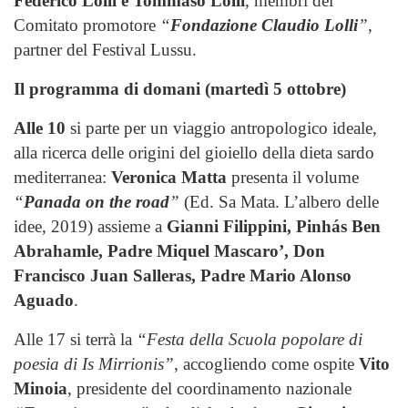
Federico Lolli e Tommaso Lolli
, membri del
Comitato promotore
“
Fondazione Claudio Lolli
”
,
partner del Festival Lussu.
Il programma di domani (martedì 5 ottobre)
Alle 10
si parte per un viaggio antropologico ideale,
alla ricerca delle origini del gioiello della dieta sardo
mediterranea:
Veronica Matta
presenta il volume
“
Panada on the road
”
(Ed. Sa Mata. L’albero delle
idee, 2019) assieme a
Gianni Filippini, Pinhás Ben
Abrahamle, Padre Miquel Mascaro’, Don
Francisco Juan Salleras, Padre Mario Alonso
Aguado
.
Alle 17 si terrà la
“Festa della Scuola popolare di
poesia di Is Mirrionis”
, accogliendo come ospite
Vito
Minoia
, presidente del coordinamento nazionale