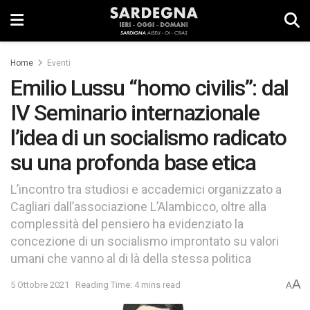
Home
Eventi
Emilio Lussu “homo civilis”: dal
IV Seminario internazionale
l’idea di un socialismo radicato
su una profonda base etica
L’incontro tra studiosi e accademici organizzato a
Cagliari dall’associazione L’Alambicco, oltre alla
complessità del pensiero ha evidenziato la
concezione di un socialismo improntato su valori
umani che vanno al di là della stessa politica
A
5 Ottobre 2021
Reading Time: 4 mins read
A