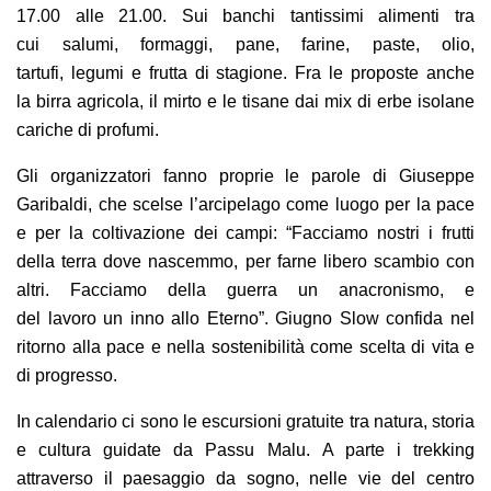
17.00 alle 21.00
.
Sui banchi tantissimi alimenti tra
cui
salumi,
formaggi,
pane,
farine, paste
, olio,
tartufi,
legumi
e frutta di stagione.
F
ra le proposte anche
la
birra agricola,
il mirto e le tisane
dai mix di erbe isolane
cariche di profumi
.
Gli organizzatori
fanno proprie le
parole di Giuseppe
Garibaldi
, che scelse l’arcipelago come luogo per la pace
e
per
la
coltiva
zione de
i campi
: “
Facciamo nostri i frutti
della terra dove nascemmo, per farne libero scambio con
altri. Facciamo della guerra un anacronismo, e
del
lavoro
un inno allo Eterno”.
Giugno Slow confida nel
ritorno alla pace e nella sostenibilità come scelta di vita e
di progresso
.
In calendario
ci sono
le
escursioni
gratuite
tra natura, storia
e cultura
guidate
da Passu Malu
.
A parte
i trekking
attraverso il paesaggio da sogno
, nelle vie del centro