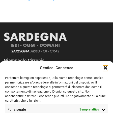
Giampaolo Cirronis
Gestisci Consenso
Sardegna Ieri-Oggi-Domani nasce per informare “liberamente” i
lettori su quanto accade in Sardegna, con un occhio rivolto al
Per fornire le migliori esperienze, utilizziamo tecnologie come i cookie
nostro passato e, soprattutto, al nostro futuro
per memorizzare e/o accedere alle informazioni del dispositivo. Il
consenso a queste tecnologie ci permetterà di elaborare dati come il
Follow Us
comportamento di navigazione o ID unici su questo sito. Non
acconsentire o ritirare il consenso può influire negativamente su alcune
caratteristiche e funzioni.
Funzionale
Sempre attivo