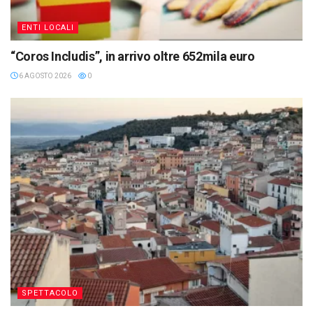
ENTI LOCALI
“Coros Includis”, in arrivo oltre 652mila euro
6 AGOSTO 2026
0
SPETTACOLO