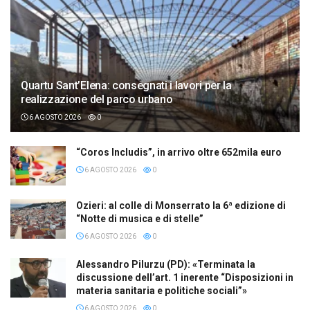
Quartu Sant’Elena: consegnati i lavori per la
realizzazione del parco urbano
6 AGOSTO 2026
0
“Coros Includis”, in arrivo oltre 652mila euro
6 AGOSTO 2026
0
Ozieri: al colle di Monserrato la 6ª edizione di
“Notte di musica e di stelle”
6 AGOSTO 2026
0
Alessandro Pilurzu (PD): «Terminata la
discussione dell’art. 1 inerente “Disposizioni in
materia sanitaria e politiche sociali”»
6 AGOSTO 2026
0