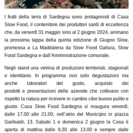
I frutti della terra di Sardegna sono protagonisti di Casa
Slow Food, il contenitore dei produttori sardi di eccellenza
che, da venerdì 31 maggio sino al 2 giugno 2024, animano
la prossima tappa della quinta edizione di Giugno Slow,
promossa a La Maddalena da Slow Food Gallura, Slow
Food Sardegna e dall’Amministrazione comunale.
Negli stand un
a vetrina
di produzioni territoriali, stagionali
e identitari
e
.
In programma non solo
degustazioni
ma
anche
laboratori
del gusto
,
acquisto dei
prodotti
e
presentazioni delle aziende
che coltivano
con
rispetto la
natu
r
a
per ricevere in cambio
cibo buono pulito e
giusto.
Casa Slow Food Sardegna
si inaugura
venerdì
,
dalle 17.00 alle 21.00,
nell’atrio del
Municipio
in
piazza
Garibaldi, 13
.
S
abato
1 e
domenica
2 giugno
la Casa è
aperta di
mattin
a
dalle 9,30 alle 13.00
e sempre dalle