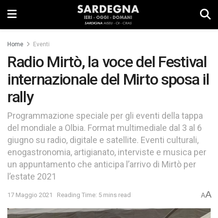
Home
Eventi
Radio Mirtò, la voce del Festival
internazionale del Mirto sposa il
rally
Programmazione speciale per gli eventi della tappa
del mondiale a Olbia. Format multimediale dal 3 al 6
giugno su radio, digitale e satellite. Eventi culturali,
enogastronomia, artigianato, interviste e musica per
un appuntamento che anticipa l’arrivo di Mirtò per
l’estate 2021
A
17 Maggio 2021
Reading Time: 5 mins read
A