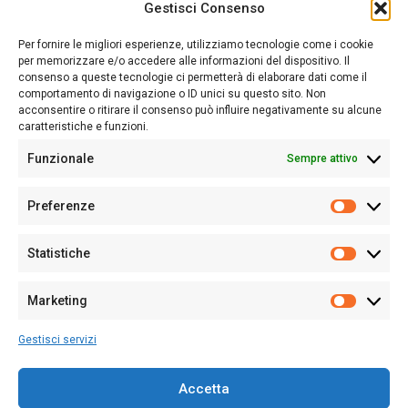
Gestisci Consenso
Sardegna Ieri-Oggi-Domani nasce per informare “liberamente” i
lettori su quanto accade in Sardegna, con un occhio rivolto al
Per fornire le migliori esperienze, utilizziamo tecnologie come i cookie
nostro passato e, soprattutto, al nostro futuro
per memorizzare e/o accedere alle informazioni del dispositivo. Il
consenso a queste tecnologie ci permetterà di elaborare dati come il
Follow Us
comportamento di navigazione o ID unici su questo sito. Non
acconsentire o ritirare il consenso può influire negativamente su alcune
caratteristiche e funzioni.
Funzionale
Sempre attivo
Editore:
Giampaolo Cirronis Ditta individuale
Preferenze
Sede:
Via Cristoforo Colombo 09013 Carbonia
Prefere
Direttore responsabile:
Giampaolo Cirronis
Partita IVA
02270380922
Statistiche
Statistic
N° di iscrizione al ROC:
9294
N° di iscrizione al Registro Stampa Tribunale di Cagliari:
N°
Marketing
128/2020 del 10/02/2020
Marketi
Tel.
+39 391 1265423
Gestisci servizi
Per la Pubblicità:
+39 328 6132020
Accetta