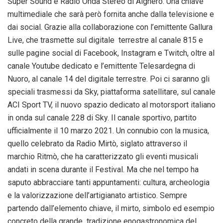
Super Sound e Radio Onda Stereo di Alghero. Una chiave
multimediale che sarà però fornita anche dalla televisione e
dai social. Grazie alla collaborazione con l’emittente Gallura
Live, che trasmette sul digitale terrestre al canale 815 e
sulle pagine social di Facebook, Instagram e Twitch, oltre al
canale Youtube dedicato e l’emittente Telesardegna di
Nuoro, al canale 14 del digitale terrestre. Poi ci saranno gli
speciali trasmessi da Sky, piattaforma satellitare, sul canale
ACI Sport TV, il nuovo spazio dedicato al motorsport italiano
in onda sul canale 228 di Sky. Il canale sportivo, partito
ufficialmente il 10 marzo 2021. Un connubio con la musica,
quello celebrato da Radio Mirtò, siglato attraverso il
marchio Ritmò, che ha caratterizzato gli eventi musicali
andati in scena durante il Festival. Ma che nel tempo ha
saputo abbracciare tanti appuntamenti: cultura, archeologia
e la valorizzazione dell’artigianato artistico. Sempre
partendo dall’elemento chiave, il mirto, simbolo ed esempio
concreto della grande tradizione enogastronomica del