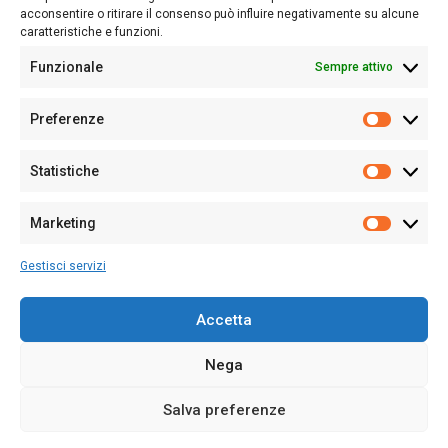
acconsentire o ritirare il consenso può influire negativamente su alcune
caratteristiche e funzioni.
Funzionale
Sempre attivo
Editore:
Giampaolo Cirronis Ditta individuale
Preferenze
Sede:
Via Cristoforo Colombo 09013 Carbonia
Prefere
Direttore responsabile:
Giampaolo Cirronis
Partita IVA
02270380922
Statistiche
Statistic
N° di iscrizione al ROC:
9294
N° di iscrizione al Registro Stampa Tribunale di Cagliari:
N°
Marketing
128/2020 del 10/02/2020
Marketi
Tel.
+39 391 1265423
Gestisci servizi
Per la Pubblicità:
+39 328 6132020
Accetta
Nega
Cookie Policy
Privacy Policy
Contatti
Salva preferenze
© 2020-2026
Sardegna Ieri-Oggi-Domani
- Tutti i diritti sono riservati -
Powered by
ENKEY
.