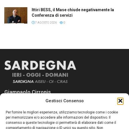
Ittiri BESS, il Mase chiude negativamente la
Conferenza di servizi
7 AGOSTO 2026
0
Giampaolo Cirronis
Gestisci Consenso
Sardegna Ieri-Oggi-Domani nasce per informare “liberamente” i
lettori su quanto accade in Sardegna, con un occhio rivolto al
Per fornire le migliori esperienze, utilizziamo tecnologie come i cookie
nostro passato e, soprattutto, al nostro futuro
per memorizzare e/o accedere alle informazioni del dispositivo. Il
consenso a queste tecnologie ci permetterà di elaborare dati come il
Follow Us
comportamento di navigazione o ID unici su questo sito. Non