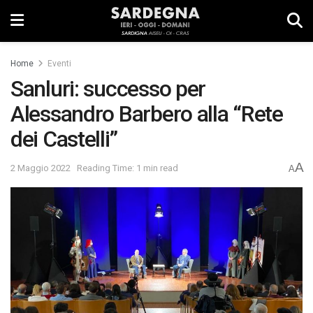
Home
Eventi
Sanluri: successo per
Alessandro Barbero alla “Rete
dei Castelli”
A
2 Maggio 2022
Reading Time: 1 min read
A