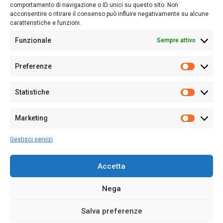
Follow Us
comportamento di navigazione o ID unici su questo sito. Non
acconsentire o ritirare il consenso può influire negativamente su alcune
caratteristiche e funzioni.
Funzionale
Sempre attivo
Editore:
Giampaolo Cirronis Ditta individuale
Preferenze
Sede:
Via Cristoforo Colombo 09013 Carbonia
Prefere
Direttore responsabile:
Giampaolo Cirronis
Partita IVA
02270380922
Statistiche
Statistic
N° di iscrizione al ROC:
9294
N° di iscrizione al Registro Stampa Tribunale di Cagliari:
N°
Marketing
128/2020 del 10/02/2020
Marketi
Tel.
+39 391 1265423
Gestisci servizi
Per la Pubblicità:
+39 328 6132020
Accetta
Nega
Cookie Policy
Privacy Policy
Contatti
Salva preferenze
© 2020-2026
Sardegna Ieri-Oggi-Domani
- Tutti i diritti sono riservati -