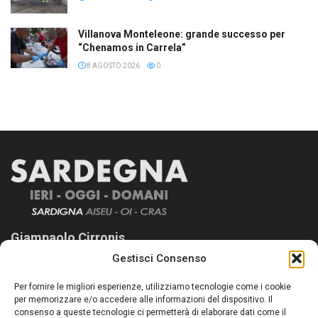
Villanova Monteleone: grande successo per
“Chenamos in Carrela”
8 AGOSTO 2026
0
Giampaolo Cirronis
Gestisci Consenso
Sardegna Ieri-Oggi-Domani nasce per informare “liberamente” i
lettori su quanto accade in Sardegna, con un occhio rivolto al
Per fornire le migliori esperienze, utilizziamo tecnologie come i cookie
nostro passato e, soprattutto, al nostro futuro
per memorizzare e/o accedere alle informazioni del dispositivo. Il
consenso a queste tecnologie ci permetterà di elaborare dati come il