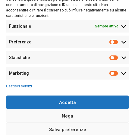
Follow Us
comportamento di navigazione o ID unici su questo sito. Non
acconsentire o ritirare il consenso può influire negativamente su alcune
caratteristiche e funzioni.
Funzionale
Sempre attivo
Editore:
Giampaolo Cirronis Ditta individuale
Preferenze
Sede:
Via Cristoforo Colombo 09013 Carbonia
Prefere
Direttore responsabile:
Giampaolo Cirronis
Partita IVA
02270380922
Statistiche
Statistic
N° di iscrizione al ROC:
9294
N° di iscrizione al Registro Stampa Tribunale di Cagliari:
N°
Marketing
128/2020 del 10/02/2020
Marketi
Tel.
+39 391 1265423
Gestisci servizi
Per la Pubblicità:
+39 328 6132020
Accetta
Nega
Cookie Policy
Privacy Policy
Contatti
Salva preferenze
© 2020-2026
Sardegna Ieri-Oggi-Domani
- Tutti i diritti sono riservati -