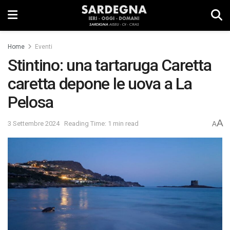
Home
Eventi
Stintino: una tartaruga Caretta
caretta depone le uova a La
Pelosa
A
3 Settembre 2024
Reading Time: 1 min read
A