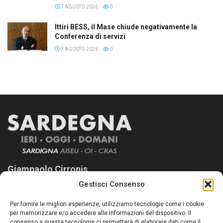
7 AGOSTO 2026
0
Ittiri BESS, il Mase chiude negativamente la
Conferenza di servizi
7 AGOSTO 2026
0
Giampaolo Cirronis
Gestisci Consenso
Sardegna Ieri-Oggi-Domani nasce per informare “liberamente” i
lettori su quanto accade in Sardegna, con un occhio rivolto al
Per fornire le migliori esperienze, utilizziamo tecnologie come i cookie
nostro passato e, soprattutto, al nostro futuro
per memorizzare e/o accedere alle informazioni del dispositivo. Il
consenso a queste tecnologie ci permetterà di elaborare dati come il