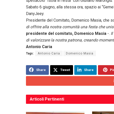
spettacolo “Isola in festa” con Giuliano Marongiu.
Sabato 6 giugno, alla stessa ora, spazio ai “Gemell
DanyJeey.
Presidente del Comitato, Domenico Masia, che sott
di offrire alla nostra comunità una festa che unis
presidente del comitato, Domenico Masia
-.
I
di valorizzare la nostra patrona, creando momenti
Antonio Caria
Tags:
Antonio Caria
Domenico Masia
Share
Tweet
Share
Pi
Articoli
Pertinenti