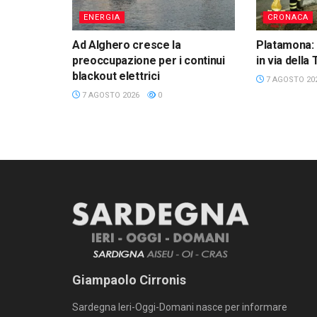
ENERGIA
CRONACA
Ad Alghero cresce la
Platamona: 
preoccupazione per i continui
in via della
blackout elettrici
7 AGOSTO 20
7 AGOSTO 2026
0
Giampaolo Cirronis
Sardegna Ieri-Oggi-Domani nasce per informare