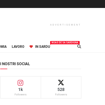
ADVERTISEMENT
NOAS DE SA SARDIGNA
OMIA
LAVORO
IN SARDU
I NOSTRI SOCIAL
1k
528
Followers
Followers