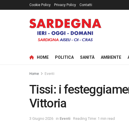
Cookie Policy
Privacy Policy
Contatti
HOME
POLITICA
SANITÀ
AMBIENTE
Home
Eventi
Tissi: i festeggiame
Vittoria
3 Giugno 2026
in
Eventi
Reading Time: 1 min read