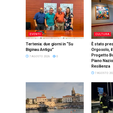
EVENTI
CULTURA
Tertenia: due giorni in “Su
È stato pre
Biginau Antigu”
Orgosolo, il
Progetto Bo
7 AGOSTO 2026
0
Piano Nazio
Resilienza
7 AGOSTO 20