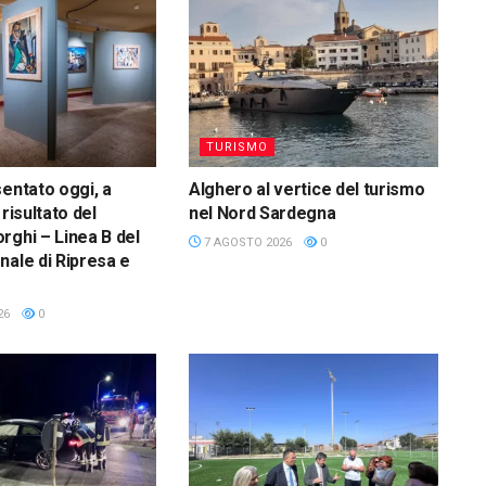
TURISMO
sentato oggi, a
Alghero al vertice del turismo
 risultato del
nel Nord Sardegna
rghi – Linea B del
7 AGOSTO 2026
0
nale di Ripresa e
26
0