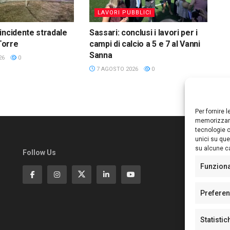
LAVORI PUBBLICI
incidente stradale
Sassari: conclusi i lavori per i
 Torre
campi di calcio a 5 e 7 al Vanni
Sanna
26
0
7 AGOSTO 2026
0
Per fornire 
memorizzare
tecnologie c
unici su que
su alcune ca
Follow Us
Ed
S
Funzion
Di
Pa
Prefere
N°
N°
Statistic
N°