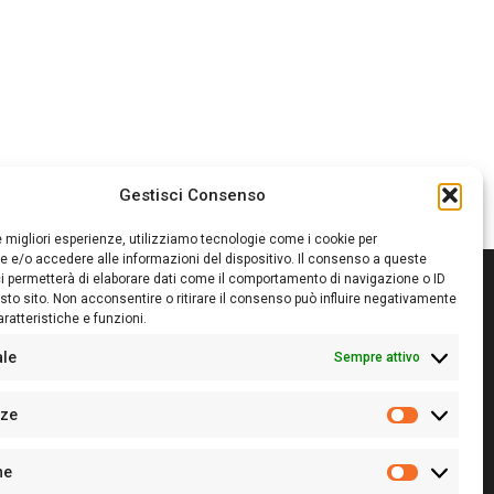
Gestisci Consenso
le migliori esperienze, utilizziamo tecnologie come i cookie per
 e/o accedere alle informazioni del dispositivo. Il consenso a queste
i permetterà di elaborare dati come il comportamento di navigazione o ID
sto sito. Non acconsentire o ritirare il consenso può influire negativamente
ratteristiche e funzioni.
itore:
Giampaolo Cirronis Ditta individuale
ede:
Via Cristoforo Colombo 09013 Carbonia
ale
Sempre attivo
rettore responsabile:
Giampaolo Cirronis
rtita IVA
02270380922
nze
 di iscrizione al ROC:
9294
Preferenz
 di iscrizione al Registro Stampa Tribunale di Cagliari:
he
 128/2020 del 10/02/2020
Statistiche