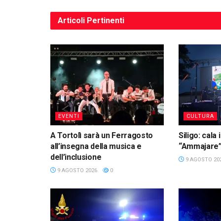
Articoli
Pertinenti
EVENTI
CULTURA
A Tortolì sarà un Ferragosto
Siligo: cala 
all’insegna della musica e
“Ammajare
dell’inclusione
9 AGOSTO 20
9 AGOSTO 2026
0