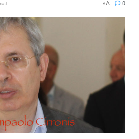
A
0
read
A