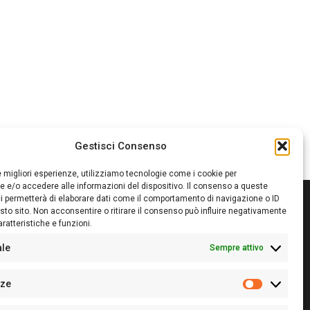
Gestisci Consenso
le migliori esperienze, utilizziamo tecnologie come i cookie per
 e/o accedere alle informazioni del dispositivo. Il consenso a queste
i permetterà di elaborare dati come il comportamento di navigazione o ID
sto sito. Non acconsentire o ritirare il consenso può influire negativamente
ratteristiche e funzioni.
itore:
Giampaolo Cirronis Ditta individuale
ede:
Via Cristoforo Colombo 09013 Carbonia
ale
Sempre attivo
rettore responsabile:
Giampaolo Cirronis
rtita IVA
02270380922
nze
 di iscrizione al ROC:
9294
Preferenz
 di iscrizione al Registro Stampa Tribunale di Cagliari: