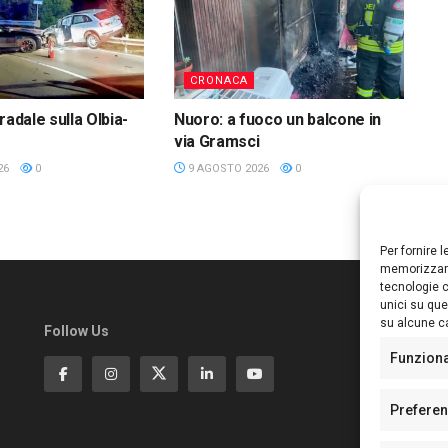
CRONACA
radale sulla Olbia-
Nuoro: a fuoco un balcone in
via Gramsci
26
0
9 AGOSTO 2026
0
Per fornire 
memorizzare
tecnologie c
unici su que
su alcune ca
Follow Us
Ed
S
Funzion
Di
Pa
Prefere
N°
N°