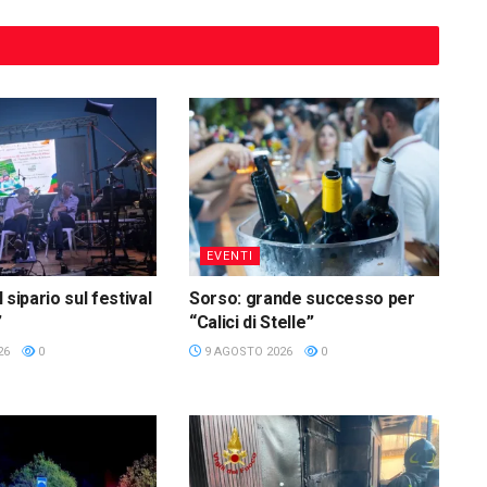
EVENTI
il sipario sul festival
Sorso: grande successo per
”
“Calici di Stelle”
26
0
9 AGOSTO 2026
0