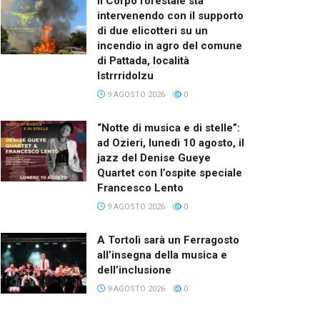
Il Corpo forestale sta
intervenendo con il supporto
di due elicotteri su un
incendio in agro del comune
di Pattada, località
Istrrridolzu
9 AGOSTO 2026
0
“Notte di musica e di stelle”:
ad Ozieri, lunedì 10 agosto, il
jazz del Denise Gueye
Quartet con l’ospite speciale
Francesco Lento
9 AGOSTO 2026
0
A Tortolì sarà un Ferragosto
all’insegna della musica e
dell’inclusione
9 AGOSTO 2026
0