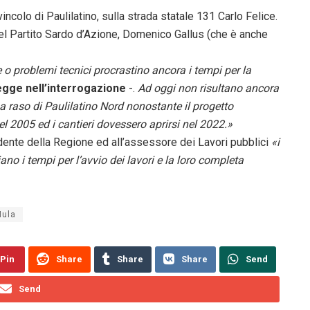
incolo di Paulilatino, sulla strada statale 131 Carlo Felice.
 del Partito Sardo d’Azione, Domenico Gallus (che è anche
 o problemi tecnici procrastino ancora i tempi per la
legge nell’interrogazione
-.
Ad oggi non risultano ancora
 a raso di Paulilatino Nord nonostante il progetto
el 2005 ed i cantieri dovessero aprirsi nel 2022.»
idente della Regione ed all’assessore dei Lavori pubblici
«i
ano i tempi per l’avvio dei lavori e la loro completa
Mula
Pin
Share
Share
Share
Send
Send