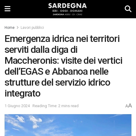
Home
Lavori pubblici
Emergenza idrica nei territori
serviti dalla diga di
Maccheronis: visite dei vertici
dell’EGAS e Abbanoa nelle
strutture del servizio idrico
integrato
A
1 Giugno 2024
Reading Time: 2 mins read
A