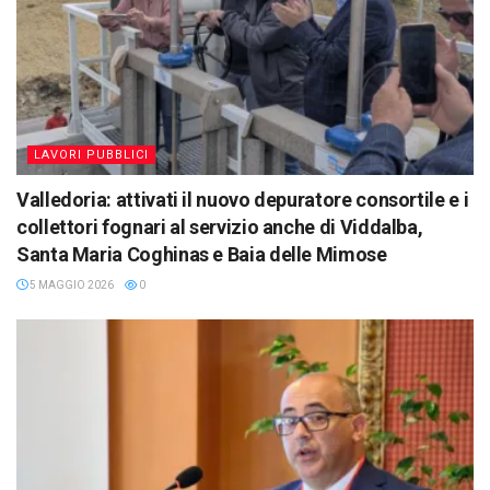
LAVORI PUBBLICI
Valledoria: attivati il nuovo depuratore consortile e i
collettori fognari al servizio anche di Viddalba,
Santa Maria Coghinas e Baia delle Mimose
5 MAGGIO 2026
0