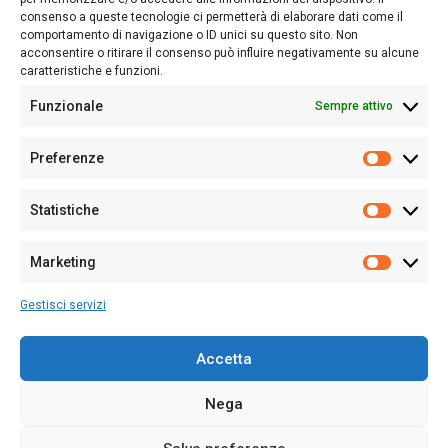
consenso a queste tecnologie ci permetterà di elaborare dati come il
Follow Us
comportamento di navigazione o ID unici su questo sito. Non
acconsentire o ritirare il consenso può influire negativamente su alcune
caratteristiche e funzioni.
Funzionale
Sempre attivo
Editore:
Giampaolo Cirronis Ditta individuale
Preferenze
Sede:
Via Cristoforo Colombo 09013 Carbonia
Prefere
Direttore responsabile:
Giampaolo Cirronis
Partita IVA
02270380922
Statistiche
Statistic
N° di iscrizione al ROC:
9294
N° di iscrizione al Registro Stampa Tribunale di Cagliari:
N°
Marketing
128/2020 del 10/02/2020
Marketi
Tel.
+39 391 1265423
Gestisci servizi
Per la Pubblicità:
+39 328 6132020
Accetta
Nega
Cookie Policy
Privacy Policy
Contatti