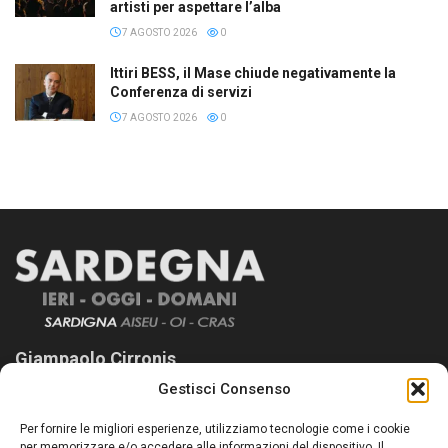
artisti per aspettare l’alba
7 AGOSTO 2026
0
Ittiri BESS, il Mase chiude negativamente la
Conferenza di servizi
7 AGOSTO 2026
0
Giampaolo Cirronis
Gestisci Consenso
Sardegna Ieri-Oggi-Domani nasce per informare “liberamente” i
lettori su quanto accade in Sardegna, con un occhio rivolto al
Per fornire le migliori esperienze, utilizziamo tecnologie come i cookie
nostro passato e, soprattutto, al nostro futuro
per memorizzare e/o accedere alle informazioni del dispositivo. Il