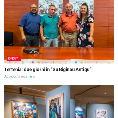
EVENTI
Tertenia: due giorni in “Su Biginau Antigu”
7 AGOSTO 2026
0