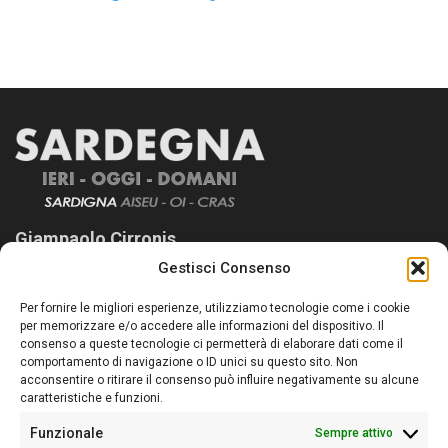
Giampaolo Cirronis
Gestisci Consenso
Sardegna Ieri-Oggi-Domani nasce per informare “liberamente” i
lettori su quanto accade in Sardegna, con un occhio rivolto al
Per fornire le migliori esperienze, utilizziamo tecnologie come i cookie
nostro passato e, soprattutto, al nostro futuro
per memorizzare e/o accedere alle informazioni del dispositivo. Il
consenso a queste tecnologie ci permetterà di elaborare dati come il
Follow Us
comportamento di navigazione o ID unici su questo sito. Non
acconsentire o ritirare il consenso può influire negativamente su alcune
caratteristiche e funzioni.
Funzionale
Sempre attivo