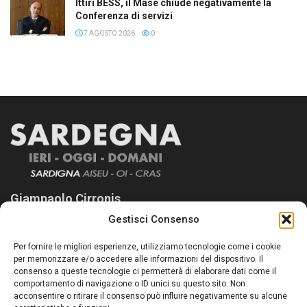
Ittiri BESS, il Mase chiude negativamente la
Conferenza di servizi
7 AGOSTO 2026
0
Giampaolo Cirronis
Gestisci Consenso
Sardegna Ieri-Oggi-Domani nasce per informare “liberamente” i
lettori su quanto accade in Sardegna, con un occhio rivolto al
Per fornire le migliori esperienze, utilizziamo tecnologie come i cookie
nostro passato e, soprattutto, al nostro futuro
per memorizzare e/o accedere alle informazioni del dispositivo. Il
consenso a queste tecnologie ci permetterà di elaborare dati come il
Follow Us
comportamento di navigazione o ID unici su questo sito. Non
acconsentire o ritirare il consenso può influire negativamente su alcune