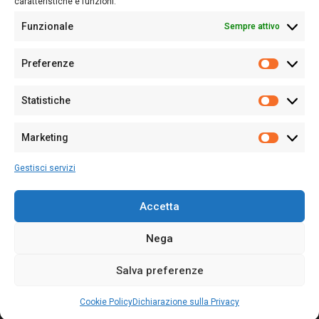
caratteristiche e funzioni.
Funzionale
Sempre attivo
Editore:
Giampaolo Cirronis Ditta individuale
Preferenze
Sede:
Via Cristoforo Colombo 09013 Carbonia
Prefere
Direttore responsabile:
Giampaolo Cirronis
Partita IVA
02270380922
Statistiche
Statistic
N° di iscrizione al ROC:
9294
N° di iscrizione al Registro Stampa Tribunale di Cagliari:
N°
Marketing
128/2020 del 10/02/2020
Marketi
Tel.
+39 391 1265423
Gestisci servizi
Per la Pubblicità:
+39 328 6132020
Accetta
Nega
Cookie Policy
Privacy Policy
Contatti
Salva preferenze
© 2020-2026
Sardegna Ieri-Oggi-Domani
- Tutti i diritti sono riservati -
Powered by
ENKEY
.
Cookie Policy
Dichiarazione sulla Privacy