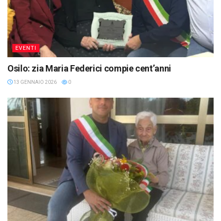
EVENTI
Osilo: zia Maria Federici compie cent’anni
13 GENNAIO 2026
0