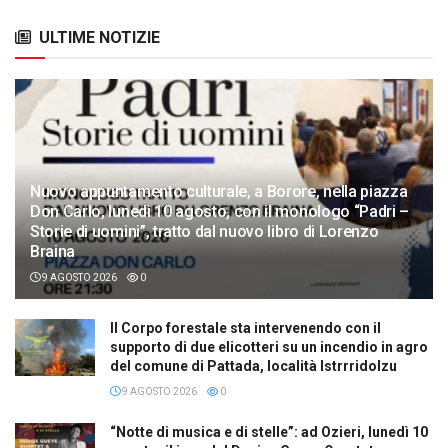
ULTIME NOTIZIE
Nuovo appuntamento culturale, a Borore, nella piazza
Don Carlo, lunedì 10 agosto, con il monologo “Padri –
Storie di uomini”, tratto dal nuovo libro di Lorenzo
Braina
9 AGOSTO 2026
0
Il Corpo forestale sta intervenendo con il
supporto di due elicotteri su un incendio in agro
del comune di Pattada, località Istrrridolzu
9 AGOSTO 2026
0
“Notte di musica e di stelle”: ad Ozieri, lunedì 10