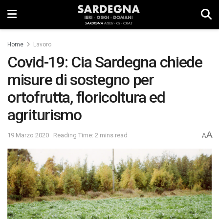
Home
Lavoro
Covid-19: Cia Sardegna chiede
misure di sostegno per
ortofrutta, floricoltura ed
agriturismo
A
19 Marzo 2020
Reading Time: 2 mins read
A