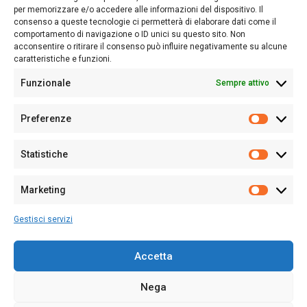
nostro passato e, soprattutto, al nostro futuro
per memorizzare e/o accedere alle informazioni del dispositivo. Il
consenso a queste tecnologie ci permetterà di elaborare dati come il
Follow Us
comportamento di navigazione o ID unici su questo sito. Non
acconsentire o ritirare il consenso può influire negativamente su alcune
caratteristiche e funzioni.
Funzionale
Sempre attivo
Editore:
Giampaolo Cirronis Ditta individuale
Preferenze
Sede:
Via Cristoforo Colombo 09013 Carbonia
Prefere
Direttore responsabile:
Giampaolo Cirronis
Partita IVA
02270380922
Statistiche
Statistic
N° di iscrizione al ROC:
9294
N° di iscrizione al Registro Stampa Tribunale di Cagliari:
N°
Marketing
128/2020 del 10/02/2020
Marketi
Tel.
+39 391 1265423
Gestisci servizi
Per la Pubblicità:
+39 328 6132020
Accetta
Nega
Cookie Policy
Privacy Policy
Contatti