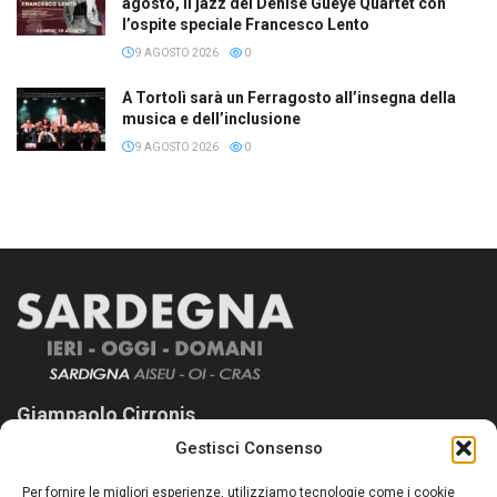
agosto, il jazz del Denise Gueye Quartet con
l’ospite speciale Francesco Lento
9 AGOSTO 2026
0
A Tortolì sarà un Ferragosto all’insegna della
musica e dell’inclusione
9 AGOSTO 2026
0
Giampaolo Cirronis
Gestisci Consenso
Sardegna Ieri-Oggi-Domani nasce per informare “liberamente” i
lettori su quanto accade in Sardegna, con un occhio rivolto al
Per fornire le migliori esperienze, utilizziamo tecnologie come i cookie