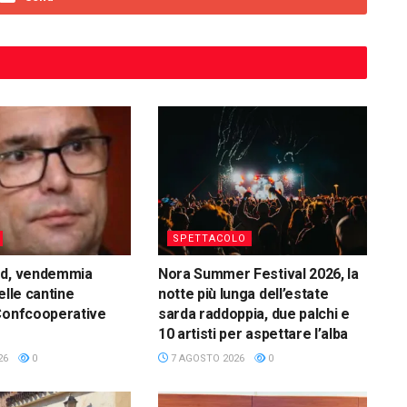
SPETTACOLO
rd, vendemmia
Nora Summer Festival 2026, la
elle cantine
notte più lunga dell’estate
Confcooperative
sarda raddoppia, due palchi e
10 artisti per aspettare l’alba
26
0
7 AGOSTO 2026
0