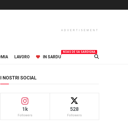
ADVERTISEMENT
NOAS DE SA SARDIGNA
OMIA
LAVORO
IN SARDU
I NOSTRI SOCIAL
1k
528
Followers
Followers