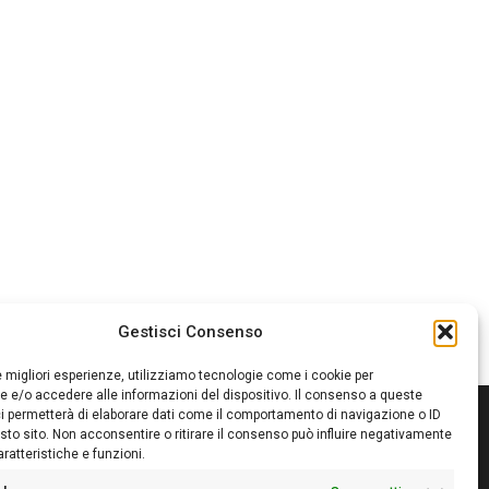
Gestisci Consenso
le migliori esperienze, utilizziamo tecnologie come i cookie per
 e/o accedere alle informazioni del dispositivo. Il consenso a queste
i permetterà di elaborare dati come il comportamento di navigazione o ID
sto sito. Non acconsentire o ritirare il consenso può influire negativamente
ratteristiche e funzioni.
itore:
Giampaolo Cirronis Ditta individuale
ede:
Via Cristoforo Colombo 09013 Carbonia