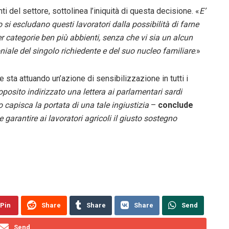
i del settore, sottolinea l’iniquità di questa decisione. «
E’
 si escludano questi lavoratori dalla possibilità di farne
per categorie ben più abbienti, senza che vi sia un alcun
oniale del singolo richiedente e del suo nucleo familiare
.»
 sta attuando un’azione di sensibilizzazione in tutti i
osito indirizzato una lettera ai parlamentari sardi
 capisca la portata di una tale ingiustizia
–
conclude
 garantire ai lavoratori agricoli il giusto sostegno
Pin
Share
Share
Share
Send
Send