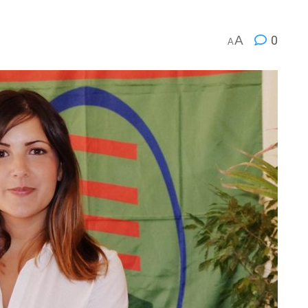
A
0
A