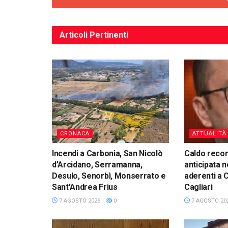
Articoli
Pertinenti
CRONACA
ATTUALITÀ
Incendi a Carbonia, San Nicolò
Caldo reco
d’Arcidano, Serramanna,
anticipata n
Desulo, Senorbì, Monserrato e
aderenti a 
Sant’Andrea Frius
Cagliari
7 AGOSTO 2026
0
7 AGOSTO 20