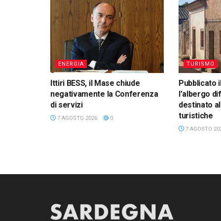
ENERGIA
TURISMO
Ittiri BESS, il Mase chiude
Pubblicato i
negativamente la Conferenza
l’albergo di
di servizi
destinato a
turistiche
7 AGOSTO 2026
0
7 AGOSTO 20