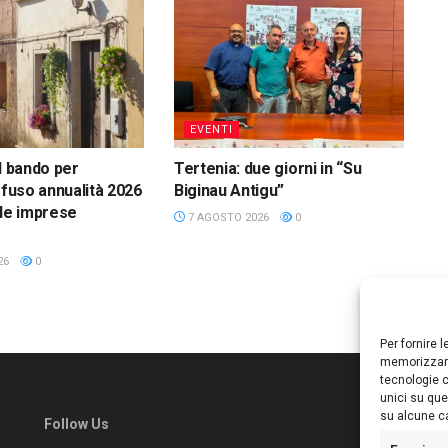
EVENTI
l bando per
Tertenia: due giorni in “Su
ffuso annualità 2026
Biginau Antigu”
lle imprese
7 AGOSTO 2026
0
26
0
Per fornire 
memorizzare
tecnologie c
unici su que
su alcune ca
Follow Us
Ed
S