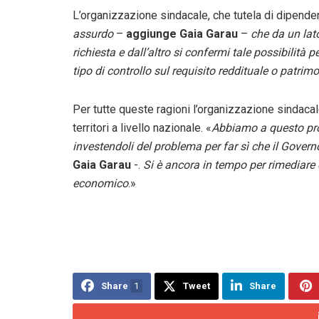
L’organizzazione sindacale, che tutela di dipendent
assurdo
–
aggiunge Gaia Garau
–
che da un lato
richiesta e dall’altro si confermi tale possibilità 
tipo di controllo sul requisito reddituale o patrim
Per tutte queste ragioni l’organizzazione sindacale
territori a livello nazionale. «
Abbiamo a questo prop
investendoli del problema per far sì che il Governo
Gaia Garau
-.
Si è ancora in tempo per rimediare e
economico
.»
Share
1
Tweet
Share