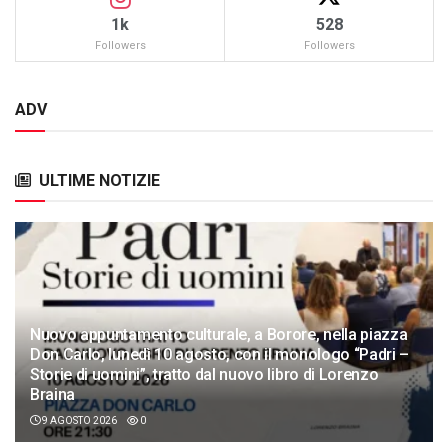
1k
528
Followers
Followers
ADV
ULTIME NOTIZIE
Nuovo appuntamento culturale, a Borore, nella piazza
Don Carlo, lunedì 10 agosto, con il monologo “Padri –
Storie di uomini”, tratto dal nuovo libro di Lorenzo
Braina
9 AGOSTO 2026
0