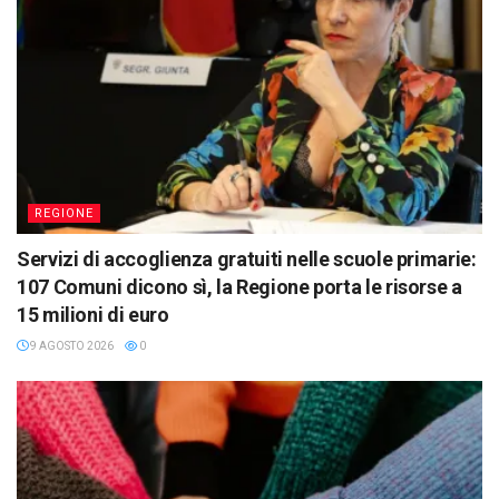
REGIONE
Servizi di accoglienza gratuiti nelle scuole primarie:
107 Comuni dicono sì, la Regione porta le risorse a
15 milioni di euro
9 AGOSTO 2026
0