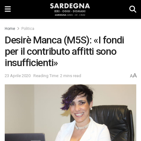
Home
Politica
Desirè Manca (M5S): «I fondi
per il contributo affitti sono
insufficienti»
A
23 Aprile 2020
Reading Time: 2 mins read
A