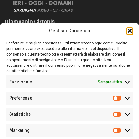
Giampaolo Cirronis
Gestisci Consenso
Sardegna Ieri-Oggi-Domani nasce per informare “liberamente” i
lettori su quanto accade in Sardegna, con un occhio rivolto al
Per fornire le migliori esperienze, utilizziamo tecnologie come i cookie
nostro passato e, soprattutto, al nostro futuro
per memorizzare e/o accedere alle informazioni del dispositivo. Il
consenso a queste tecnologie ci permetterà di elaborare dati come il
Follow Us
comportamento di navigazione o ID unici su questo sito. Non
acconsentire o ritirare il consenso può influire negativamente su alcune
caratteristiche e funzioni.
Funzionale
Sempre attivo
Editore:
Giampaolo Cirronis Ditta individuale
Preferenze
Sede:
Via Cristoforo Colombo 09013 Carbonia
Prefere
Direttore responsabile:
Giampaolo Cirronis
Partita IVA
02270380922
Statistiche
Statistic
N° di iscrizione al ROC:
9294
N° di iscrizione al Registro Stampa Tribunale di Cagliari:
N°
Marketing
128/2020 del 10/02/2020
Marketi