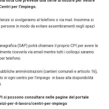
una nota che prevede una serie di misure per venire
Centri per l’impiego.
ulenze si svolgeranno al telefono o via mail. Insomma si
elle persone in modo da evitare assembramenti negli spazi
 anagrafica (SAP) potrà chiamare il proprio CPI per avere le
lmente riceverla via email mentre tutti i colloqui saranno
per telefono.
ubbliche amministrazioni (cantieri comunali e articolo 16),
ato in ogni centro per l’impiego in base alla disponibilità
.
PI si possono consultare nelle pagine del portale
izi-per-il-lavoro/centri-per-impiego