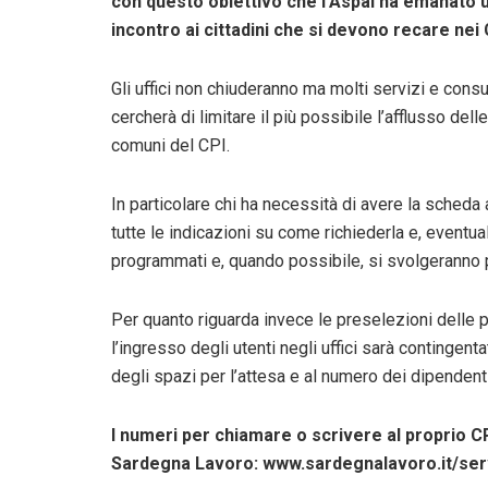
con questo obiettivo che l’Aspal ha emanato 
incontro ai cittadini che si devono recare nei 
Gli uffici non chiuderanno ma molti servizi e cons
cercherà di limitare il più possibile l’afflusso d
comuni del CPI.
In particolare chi ha necessità di avere la scheda
tutte le indicazioni su come richiederla e, eventua
programmati e, quando possibile, si svolgeranno 
Per quanto riguarda invece le preselezioni delle p
l’ingresso degli utenti negli uffici sarà contingent
degli spazi per l’attesa e al numero dei dipendenti
I numeri per chiamare o scrivere al proprio C
Sardegna Lavoro: www.sardegnalavoro.it/serv