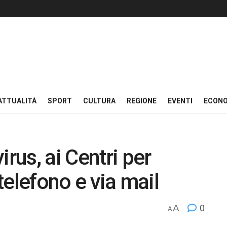
ATTUALITÀ
SPORT
CULTURA
REGIONE
EVENTI
ECON
us, ai Centri per
 telefono e via mail
A
0
A