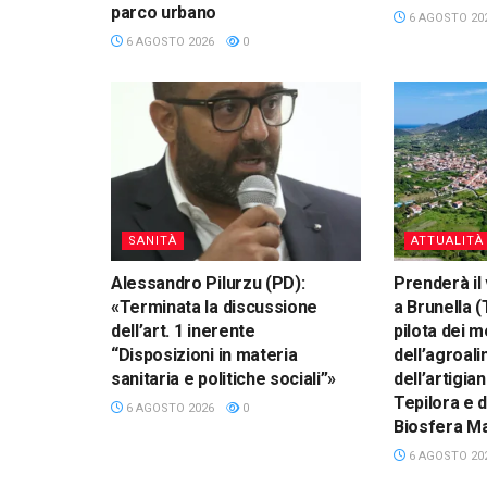
parco urbano
6 AGOSTO 20
6 AGOSTO 2026
0
SANITÀ
ATTUALITÀ
Alessandro Pilurzu (PD):
Prenderà il 
«Terminata la discussione
a Brunella (
dell’art. 1 inerente
pilota dei m
“Disposizioni in materia
dell’agroal
sanitaria e politiche sociali”»
dell’artigia
Tepilora e d
6 AGOSTO 2026
0
Biosfera M
6 AGOSTO 20