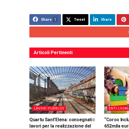
Share
1
Tweet
Share
Articoli
Pertinenti
LAVORI PUBBLICI
ENTI LOCAL
Quartu Sant’Elena: consegnati i
“Coros Inclu
lavori per la realizzazione del
652mila eu