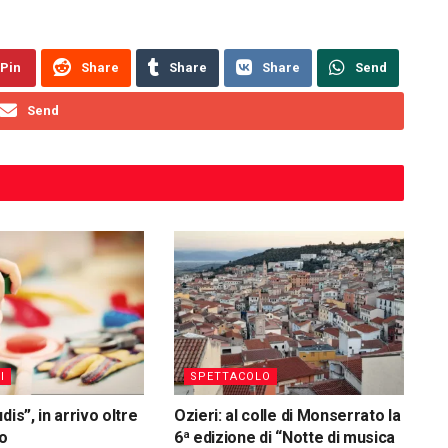
Pin
Share
Share
Share
Send
Send
I
SPETTACOLO
dis”, in arrivo oltre
Ozieri: al colle di Monserrato la
ro
6ª edizione di “Notte di musica