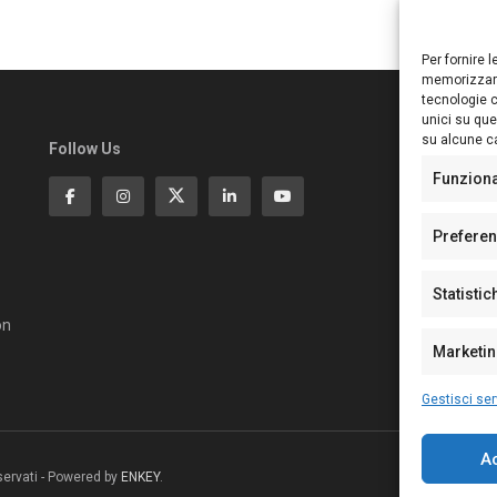
Per fornire 
memorizzare
tecnologie c
unici su que
su alcune ca
Follow Us
Ed
S
Funzion
Di
Pa
Prefere
N°
N°
Statistic
N°
Te
on
Pe
Marketi
Gestisci ser
A
riservati - Powered by
ENKEY
.