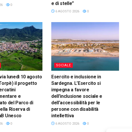
e di stelle”
26
0
6 AGOSTO 2026
0
SOCIALE
via lunedì 10 agosto
Esercito e inclusione in
Torpè) il progetto
Sardegna. L’Esercito si
ercatini
impegna a favore
imentare e
dell’inclusione sociale e
nato del Parco di
dell’accessibilità per le
ella Riserva di
persone con disabilità
aB Unesco
intellettiva
26
0
6 AGOSTO 2026
0