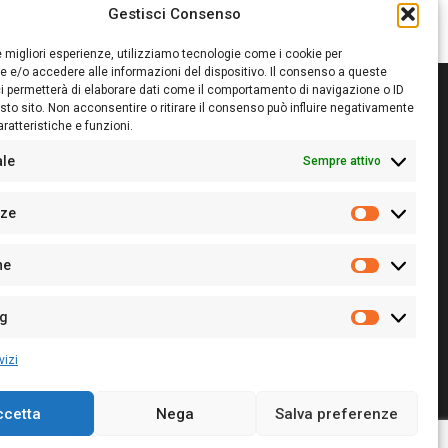
Gestisci Consenso
le migliori esperienze, utilizziamo tecnologie come i cookie per
 e/o accedere alle informazioni del dispositivo. Il consenso a queste
i permetterà di elaborare dati come il comportamento di navigazione o ID
sto sito. Non acconsentire o ritirare il consenso può influire negativamente
ratteristiche e funzioni.
itore:
Giampaolo Cirronis Ditta individuale
ede:
Via Cristoforo Colombo 09013 Carbonia
ale
Sempre attivo
rettore responsabile:
Giampaolo Cirronis
rtita IVA
02270380922
nze
 di iscrizione al ROC:
9294
Preferenz
 di iscrizione al Registro Stampa Tribunale di Cagliari:
he
 128/2020 del 10/02/2020
Statistiche
l.
+39 391 1265423
r la Pubblicità:
+39 328 6132020
ng
Marketing
vizi
ccetta
Nega
Salva preferenze
Cookie Policy
Privacy Policy
Contatti