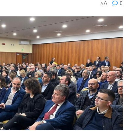
A
0
A