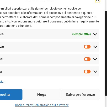
le migliori esperienze, utilizziamo tecnologie come i cookie per
 e/o accedere alle informazioni del dispositivo. Il consenso a queste
i permetterà di elaborare dati come il comportamento di navigazione o ID
sto sito. Non acconsentire o ritirare il consenso può influire negativamente
ratteristiche e funzioni.
itore:
Giampaolo Cirronis Ditta individuale
ede:
Via Cristoforo Colombo 09013 Carbonia
ale
Sempre attivo
rettore responsabile:
Giampaolo Cirronis
rtita IVA
02270380922
nze
 di iscrizione al ROC:
9294
Preferenz
 di iscrizione al Registro Stampa Tribunale di Cagliari:
he
 128/2020 del 10/02/2020
Statistiche
l.
+39 391 1265423
r la Pubblicità:
+39 328 6132020
ng
Marketing
vizi
ccetta
Nega
Salva preferenze
Cookie Policy
Privacy Policy
Contatti
Cookie Policy
Dichiarazione sulla Privacy