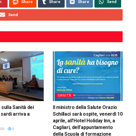
n
Share
Share
Share
Send
Send
SANITÀ
 sulla Sanità dei
Il ministro della Salute Orazio
sardi arriva a
Schillaci sarà ospite, venerdì 10
aprile, all’Hotel Holiday Inn, a
Cagliari, dell’appuntamento
026
0
della Scuola di formazione