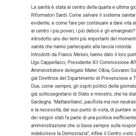
La sanità è stata al centro della quarta e ultima 
Riformatori Sardi. Come salvare il sistema sanitar
evidente, e come fare per continuare a dare vita a
al centro i più poveri, i più deboli e gli emargin
introdotto uno dei temi più importanti del momento,
sanità che hanno partecipato alla tavola rotonda.
Introdotti da Franco Meloni, hanno dato il loro pun
Ugo Cappellacci, Presidente XII Commissione Affar
Amministratore delegato Mater Olbia, Giovanni So
già Direttrice del Dipartimento di Prevenzione e Tu
Due, come sempre, gli ospiti politici della giornat
già sottosegretario di Stato e ministro, che ha d
Sardegna. ‘Mattarelliano’, pacifista ma non neutral
e la necessità, dal suo punto di vista, di puntare 
dei singoli stati fa parte di una politica inefficie
amministrazione che si basa sempre sulla respon
indebolisce la Democrazia”; infine il Centro visto 