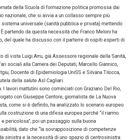
giornata della Scuola di formazione politica promossa dai
io nazionale, che si avvia a un collasso sempre più
l sistema universale (sanità pubblica e privata) mettendo
ati? È partendo da questa necessità che Franco Meloni ha
 del quale ha discusso con il parterre di ospiti esperti di
to di vista Luigi Arru, già Assessore regionale della Sanità,
i sociali alla Camera dei Deputati, Marcello Giannico,
tgiu, Docente di Epidemiologia UniSS e Silvana Tilocca,
tela della salute Asl Cagliari.
a. I lavori mattutini sono cominciati con Graziano Del Rio,
ialogato con Giuseppe Centore, giornalista de La Nuova
ista, come si è definito, ha analizzato lo scenario europeo
sulla costruzione di una difesa europea perché “il riarmo
nte e pericolosa”; poi un passaggio sulla buona
sabilità, dato che “la sovrapposizione di competenze
da sinistra e la necessità di uno spazio di centrosinistra