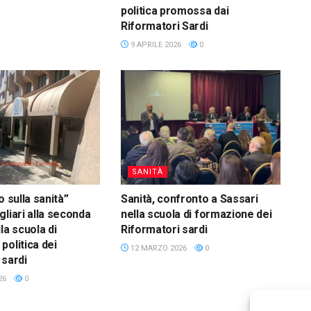
politica promossa dai
Riformatori Sardi
9 APRILE 2026
0
SANITÀ
o sulla sanità”
Sanità, confronto a Sassari
gliari alla seconda
nella scuola di formazione dei
la scuola di
Riformatori sardi
politica dei
12 MARZO 2026
0
 sardi
26
0