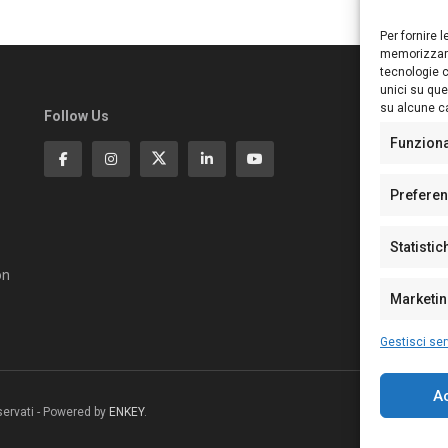
Per fornire 
memorizzare
tecnologie c
unici su que
su alcune ca
Follow Us
Ed
S
Funzion
Di
Pa
Prefere
N°
N°
Statistic
N°
Te
on
Pe
Marketi
Gestisci ser
A
riservati - Powered by
ENKEY
.