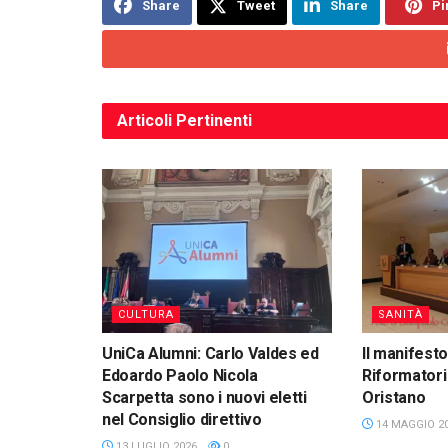
Share
Tweet
Share
Pi
Articoli
Pertinenti
CULTURA
SANITÀ
UniCa Alumni: Carlo Valdes ed
Il manifesto
Edoardo Paolo Nicola
Riformatori 
Scarpetta sono i nuovi eletti
Oristano
nel Consiglio direttivo
14 MAGGIO 2
13 LUGLIO 2026
0