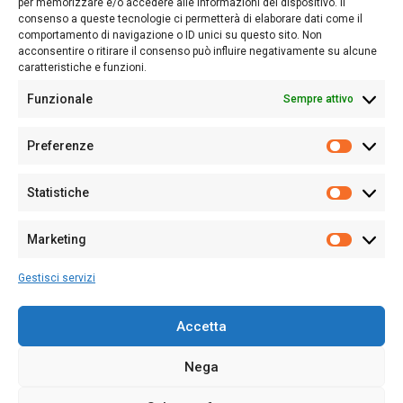
per memorizzare e/o accedere alle informazioni del dispositivo. Il
consenso a queste tecnologie ci permetterà di elaborare dati come il
Follow Us
comportamento di navigazione o ID unici su questo sito. Non
acconsentire o ritirare il consenso può influire negativamente su alcune
caratteristiche e funzioni.
Funzionale
Sempre attivo
Editore:
Giampaolo Cirronis Ditta individuale
Preferenze
Sede:
Via Cristoforo Colombo 09013 Carbonia
Prefere
Direttore responsabile:
Giampaolo Cirronis
Partita IVA
02270380922
Statistiche
Statistic
N° di iscrizione al ROC:
9294
N° di iscrizione al Registro Stampa Tribunale di Cagliari:
N°
Marketing
128/2020 del 10/02/2020
Marketi
Tel.
+39 391 1265423
Gestisci servizi
Per la Pubblicità:
+39 328 6132020
Accetta
Nega
Cookie Policy
Privacy Policy
Contatti