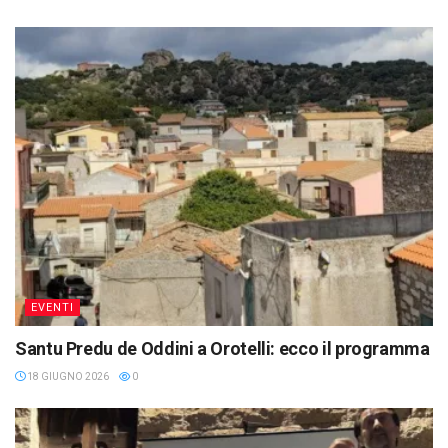
EVENTI
Santu Predu de Oddini a Orotelli: ecco il programma
18 GIUGNO 2026
0