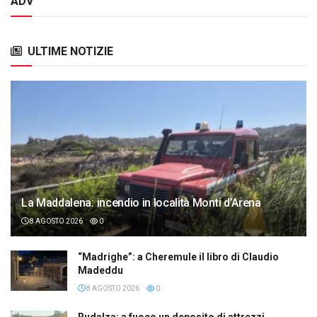
ADV
ULTIME NOTIZIE
La Maddalena: incendio in località Monti d’Arena
8 AGOSTO 2026
0
“Madrighe”: a Cheremule il libro di Claudio
Madeddu
8 AGOSTO 2026
0
Rudalza: a fuoco un deposito di attrezzi