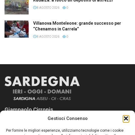
8 AGOSTO 2026
0
Villanova Monteleone: grande successo per
“Chenamos in Carrela”
8 AGOSTO 2026
0
Giampaolo Cirronis
Gestisci Consenso
Sardegna Ieri-Oggi-Domani nasce per informare “liberamente” i
lettori su quanto accade in Sardegna, con un occhio rivolto al
Per fornire le migliori esperienze, utilizziamo tecnologie come i cookie
nostro passato e, soprattutto, al nostro futuro