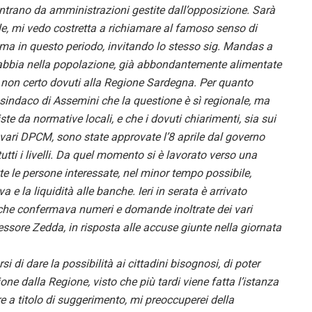
ntrano da amministrazioni gestite dall’opposizione. Sarà
ale, mi vedo costretta a richiamare al famoso senso di
oma in questo periodo, invitando lo stesso sig. Mandas a
 rabbia nella popolazione, già abbondantemente alimentate
di non certo dovuti alla Regione Sardegna. Per quanto
-sindaco di Assemini che la questione è sì regionale, ma
te da normative locali, e che i dovuti chiarimenti, sia sui
i vari DPCM, sono state approvate l’8 aprile dal governo
tti i livelli. Da quel momento si è lavorato verso una
tte le persone interessate, nel minor tempo possibile,
 e la liquidità alle banche. Ieri in serata è arrivato
he confermava numeri e domande inoltrate dei vari
ssore Zedda, in risposta alle accuse giunte nella giornata
di dare la possibilità ai cittadini bisognosi, di poter
e dalla Regione, visto che più tardi viene fatta l’istanza
re a titolo di suggerimento, mi preoccuperei della