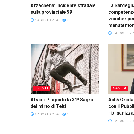
Arzachena: incidente stradale
La Sardegna
sulla provinciale 59
competenze d
voucher per
5 AGOSTO 2026
0
manutentori
5 AGOSTO 20
EVENTI
SANITÀ
Al via il 7 agosto la 31ª Sagra
Asl 5 Orista
del mirto di Telti
con il Pubbl
riorganizza
5 AGOSTO 2026
0
5 AGOSTO 20