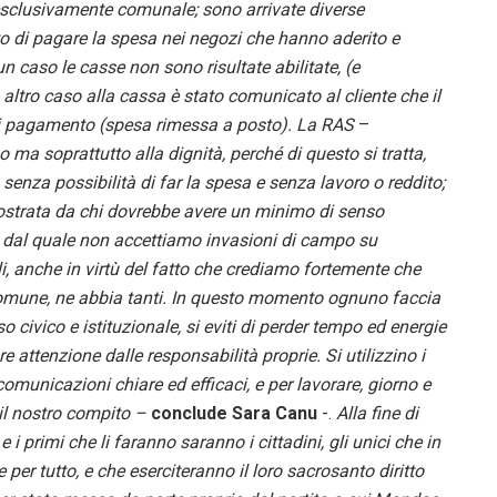
esclusivamente comunale; sono arrivate diverse
to di pagare la spesa nei negozi che hanno aderito e
un caso le casse non sono risultate abilitate, (e
ltro caso alla cassa è stato comunicato al cliente che il
 di pagamento (spesa rimessa a posto). La RAS
–
 ma soprattutto alla dignità, perché di questo si tratta,
 senza possibilità di far la spesa e senza lavoro o reddito;
ostrata da chi dovrebbe avere un minimo di senso
s, dal quale non accettiamo invasioni di campo su
, anche in virtù del fatto che crediamo fortemente che
 Comune, ne abbia tanti. In questo momento ognuno faccia
o civico e istituzionale, si eviti di perder tempo ed energie
e attenzione dalle responsabilità proprie. Si utilizzino i
comunicazioni chiare ed efficaci, e per lavorare, giorno e
 il nostro compito –
conclude Sara Canu
-.
Alla fine di
 i primi che li faranno saranno i cittadini, gli unici che in
 per tutto, e che eserciteranno il loro sacrosanto diritto