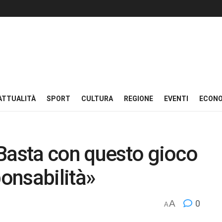
ATTUALITÀ
SPORT
CULTURA
REGIONE
EVENTI
ECON
Basta con questo gioco
ponsabilità»
A
0
A