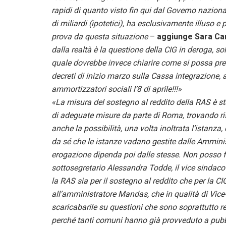
rapidi di quanto visto fin qui dal Governo naziona
di miliardi (ipotetici), ha esclusivamente illuso 
prova da questa situazione
–
aggiunge Sara Ca
dalla realtà è la questione della CIG in deroga, so
quale dovrebbe invece chiarire come si possa pret
decreti di inizio marzo sulla Cassa integrazione, 
ammortizzatori sociali l’8 di aprile!!!»
«La misura del sostegno al reddito della RAS è st
di adeguate misure da parte di Roma, trovando r
anche la possibilità, una volta inoltrata l’istanza,
da sé che le istanze vadano gestite dalle Amminis
erogazione dipenda poi dalle stesse. Non posso f
sottosegretario Alessandra Todde, il vice sindaco
la RAS sia per il sostegno al reddito che per la CI
all’amministratore Mandas, che in qualità di Vice
scaricabarile su questioni che sono soprattutto 
perché tanti comuni hanno già provveduto a pubbl