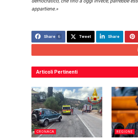
democratico, che fino a oggi invece, parrebbe ess
appartiene.»
Share
6
Tweet
Share
Articoli
Pertinenti
CRONACA
REGIONE