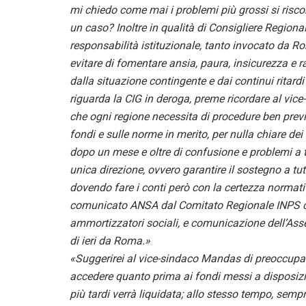
mi chiedo come mai i problemi più grossi si risco
un caso? Inoltre in qualità di Consigliere Region
responsabilità istituzionale, tanto invocato da R
evitare di fomentare ansia, paura, insicurezza e
dalla situazione contingente e dai continui ritar
riguarda la CIG in deroga, preme ricordare al vice
che ogni regione necessita di procedure ben previs
fondi e sulle norme in merito, per nulla chiare de
dopo un mese e oltre di confusione e problemi a tu
unica direzione, ovvero garantire il sostegno a tu
dovendo fare i conti però con la certezza normativa
comunicato ANSA dal Comitato Regionale INPS c
ammortizzatori sociali, e comunicazione dell’Asse
di ieri da Roma.»
«Suggerirei al vice-sindaco Mandas di preoccuparsi 
accedere quanto prima ai fondi messi a disposizion
più tardi verrà liquidata; allo stesso tempo, semp