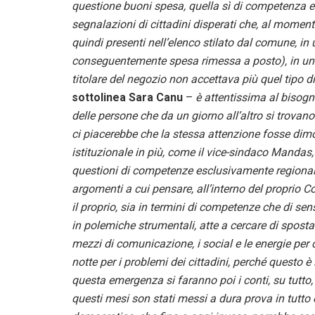
questione buoni spesa, quella sì di competenza 
segnalazioni di cittadini disperati che, al momen
quindi presenti nell’elenco stilato dal comune, in 
conseguentemente spesa rimessa a posto), in un a
titolare del negozio non accettava più quel tipo
sottolinea Sara Canu
–
è attentissima al bisogno
delle persone che da un giorno all’altro si trovano
ci piacerebbe che la stessa attenzione fosse dim
istituzionale in più, come il vice-sindaco Manda
questioni di competenze esclusivamente regionali
argomenti a cui pensare, all’interno del proprio
il proprio, sia in termini di competenze che di sens
in polemiche strumentali, atte a cercare di spostar
mezzi di comunicazione, i social e le energie per 
notte per i problemi dei cittadini, perché questo è
questa emergenza si faranno poi i conti, su tutto, e
questi mesi son stati messi a dura prova in tutto e