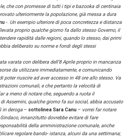
le, che con promesse di tutti i tipi e bazooka di centinaia
e provato ulteriormente la popolazione, già messa a dura
nu
-.
Un esempio ulteriore di poca concretezza e distanza
llevata proprio qualche giorno fa dallo stesso Governo, il
endere rapidità dalle regioni, quando lo stesso, dai primi
abbia deliberato su norme e fondi degli stessi
ata varata con delibera dell’8 Aprile proprio in mancanza
isorse da utilizzare immediatamente, e comunicando
 di poter riuscire ad aver accesso in 48 ore allo stesso. Va
trazioni comunali, e che pertanto la velocità di
ar a meno di notare che, seguendo a ruota il
 di Assemini, qualche giorno fa sui social, abbia accusato
G in deroga
–
sottolinea Sara Canu
–
vorrei far notare
-Sindaco, innanzitutto dovrebbe evitare di fare
responsabilità della amministrazione comunale, anche
icare regolare bando- istanza, alcuni da una settimana;