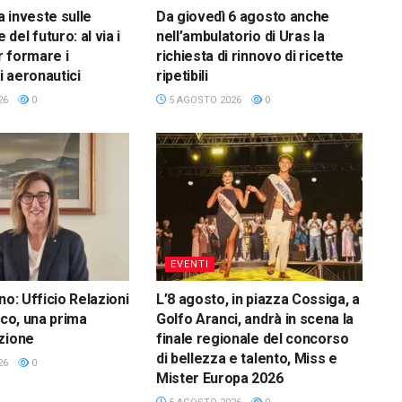
 investe sulle
Da giovedì 6 agosto anche
el futuro: al via i
nell’ambulatorio di Uras la
 formare i
richiesta di rinnovo di ricette
 aeronautici
ripetibili
26
0
5 AGOSTO 2026
0
EVENTI
no: Ufficio Relazioni
L’8 agosto, in piazza Cossiga, a
ico, una prima
Golfo Aranci, andrà in scena la
zione
finale regionale del concorso
di bellezza e talento, Miss e
26
0
Mister Europa 2026