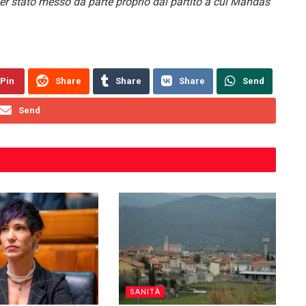
er stato messo da parte proprio dal partito a cui Mandas
Pin
Share
Share
Share
Send
Send
SANITÀ