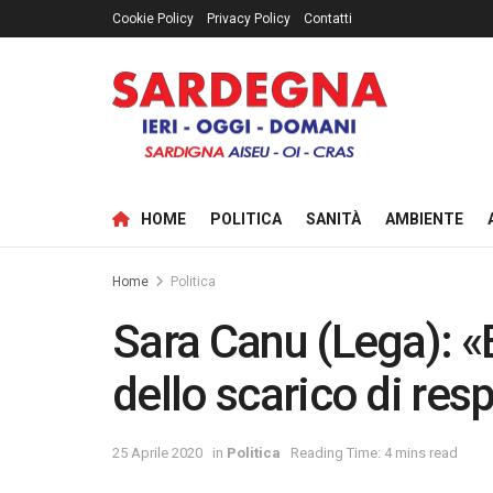
Cookie Policy
Privacy Policy
Contatti
HOME
POLITICA
SANITÀ
AMBIENTE
Home
Politica
Sara Canu (Lega): «
dello scarico di res
25 Aprile 2020
in
Politica
Reading Time: 4 mins read