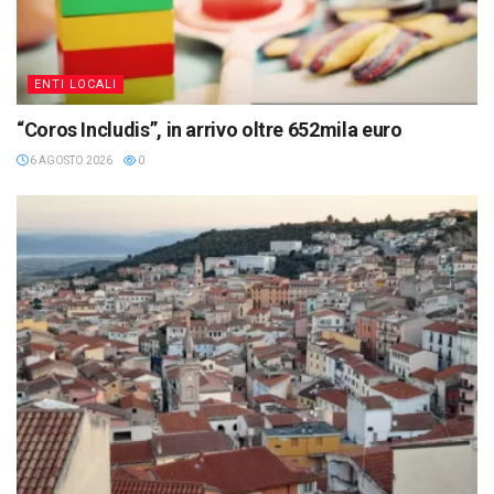
ENTI LOCALI
“Coros Includis”, in arrivo oltre 652mila euro
6 AGOSTO 2026
0