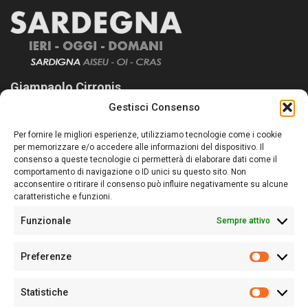
Giampaolo Cirronis
Gestisci Consenso
Sardegna Ieri-Oggi-Domani nasce per informare “liberamente” i
lettori su quanto accade in Sardegna, con un occhio rivolto al
Per fornire le migliori esperienze, utilizziamo tecnologie come i cookie
nostro passato e, soprattutto, al nostro futuro
per memorizzare e/o accedere alle informazioni del dispositivo. Il
consenso a queste tecnologie ci permetterà di elaborare dati come il
Follow Us
comportamento di navigazione o ID unici su questo sito. Non
acconsentire o ritirare il consenso può influire negativamente su alcune
caratteristiche e funzioni.
Funzionale
Sempre attivo
Editore:
Giampaolo Cirronis Ditta individuale
Preferenze
Sede:
Via Cristoforo Colombo 09013 Carbonia
Prefere
Direttore responsabile:
Giampaolo Cirronis
Partita IVA
02270380922
Statistiche
Statistic
N° di iscrizione al ROC:
9294