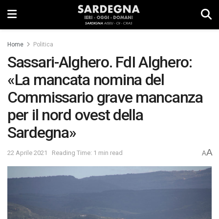
Home
Politica
Sassari-Alghero. FdI Alghero:
«La mancata nomina del
Commissario grave mancanza
per il nord ovest della
Sardegna»
A
22 Aprile 2021
Reading Time: 1 min read
A