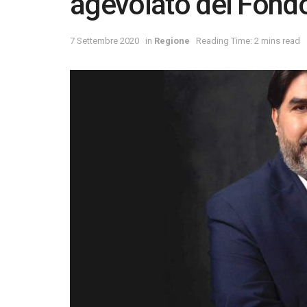
agevolato del Fond
7 Settembre 2020
in
Regione
Reading Time: 2 mins read