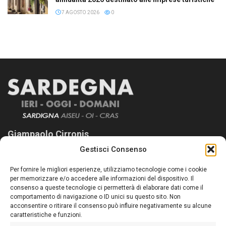
7 AGOSTO 2026
0
Giampaolo Cirronis
Gestisci Consenso
Sardegna Ieri-Oggi-Domani nasce per informare “liberamente” i
lettori su quanto accade in Sardegna, con un occhio rivolto al
Per fornire le migliori esperienze, utilizziamo tecnologie come i cookie
nostro passato e, soprattutto, al nostro futuro
per memorizzare e/o accedere alle informazioni del dispositivo. Il
consenso a queste tecnologie ci permetterà di elaborare dati come il
Follow Us
comportamento di navigazione o ID unici su questo sito. Non
acconsentire o ritirare il consenso può influire negativamente su alcune
caratteristiche e funzioni.