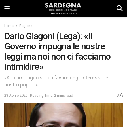
Home
Regione
Dario Giagoni (Lega): «Il
Governo impugna le nostre
leggi ma noi non ci facciamo
intimidire»
«Abbiamo agito solo a favore degli interessi del
nostro popolo»
A
23 Aprile 2020
Reading Time: 2 mins read
A