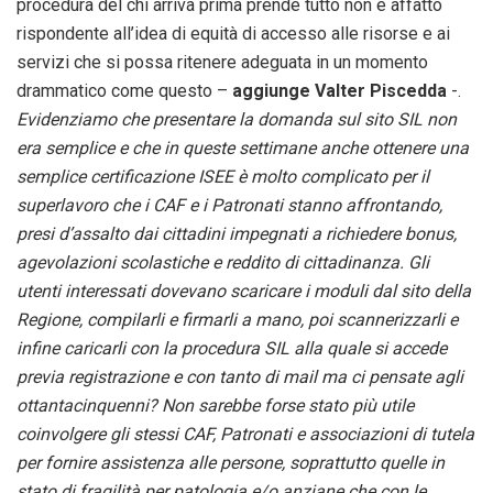
procedura del chi arriva prima prende tutto non è affatto
rispondente all’idea di equità di accesso alle risorse e ai
servizi che si possa ritenere adeguata in un momento
drammatico come questo –
aggiunge Valter Piscedda
-.
Evidenziamo che presentare la domanda sul sito SIL non
era semplice e che in queste settimane anche ottenere una
semplice certificazione ISEE è molto complicato per il
superlavoro che i CAF e i Patronati stanno affrontando,
presi d’assalto dai cittadini impegnati a richiedere bonus,
agevolazioni scolastiche e reddito di cittadinanza. Gli
utenti interessati dovevano scaricare i moduli dal sito della
Regione, compilarli e firmarli a mano, poi scannerizzarli e
infine caricarli con la procedura SIL alla quale si accede
previa registrazione e con tanto di mail ma ci pensate agli
ottantacinquenni? Non sarebbe forse stato più utile
coinvolgere gli stessi CAF, Patronati e associazioni di tutela
per fornire assistenza alle persone, soprattutto quelle in
stato di fragilità per patologia e/o anziane che con le