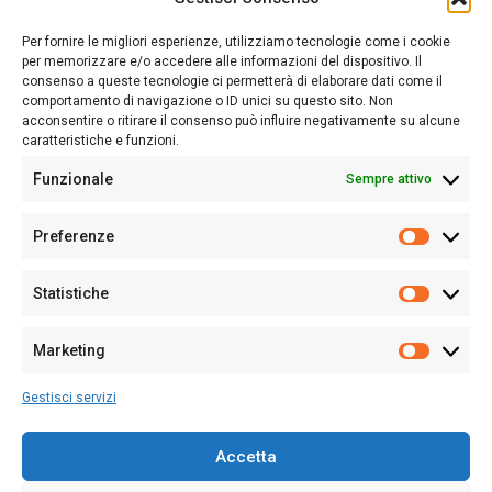
Sardegna Ieri-Oggi-Domani nasce per informare “liberamente” i
lettori su quanto accade in Sardegna, con un occhio rivolto al
Per fornire le migliori esperienze, utilizziamo tecnologie come i cookie
nostro passato e, soprattutto, al nostro futuro
per memorizzare e/o accedere alle informazioni del dispositivo. Il
consenso a queste tecnologie ci permetterà di elaborare dati come il
Follow Us
comportamento di navigazione o ID unici su questo sito. Non
acconsentire o ritirare il consenso può influire negativamente su alcune
caratteristiche e funzioni.
Funzionale
Sempre attivo
Editore:
Giampaolo Cirronis Ditta individuale
Preferenze
Sede:
Via Cristoforo Colombo 09013 Carbonia
Prefere
Direttore responsabile:
Giampaolo Cirronis
Partita IVA
02270380922
Statistiche
Statistic
N° di iscrizione al ROC:
9294
N° di iscrizione al Registro Stampa Tribunale di Cagliari:
N°
Marketing
128/2020 del 10/02/2020
Marketi
Tel.
+39 391 1265423
Gestisci servizi
Per la Pubblicità:
+39 328 6132020
Accetta