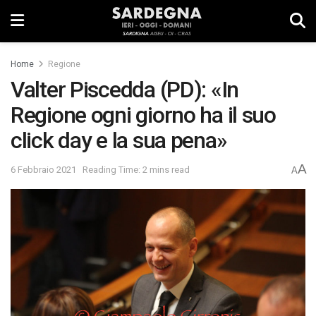
Home
Regione
Valter Piscedda (PD): «In
Regione ogni giorno ha il suo
click day e la sua pena»
A
6 Febbraio 2021
Reading Time: 2 mins read
A