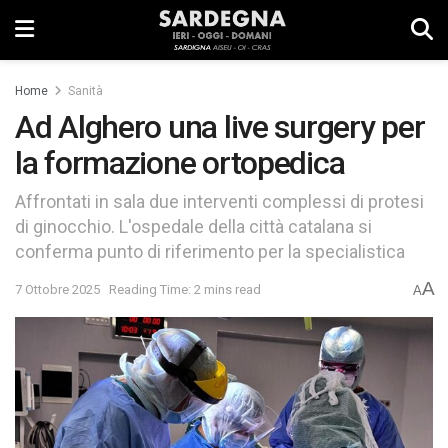
Home
Sanità
Ad Alghero una live surgery per
la formazione ortopedica
Affrontati in sala due interventi complessi di protesi
di ginocchio. L'ospedale della città catalana si
conferma punto di riferimento per la specialistica
A
7 Ottobre 2025
Reading Time: 2 mins read
A