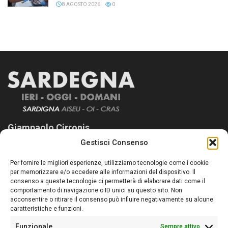
8 AGOSTO 2026
0
Giampaolo Cirronis
Gestisci Consenso
Sardegna Ieri-Oggi-Domani nasce per informare “liberamente” i
lettori su quanto accade in Sardegna, con un occhio rivolto al
Per fornire le migliori esperienze, utilizziamo tecnologie come i cookie
nostro passato e, soprattutto, al nostro futuro
per memorizzare e/o accedere alle informazioni del dispositivo. Il
consenso a queste tecnologie ci permetterà di elaborare dati come il
Follow Us
comportamento di navigazione o ID unici su questo sito. Non
acconsentire o ritirare il consenso può influire negativamente su alcune
caratteristiche e funzioni.
Funzionale
Sempre attivo