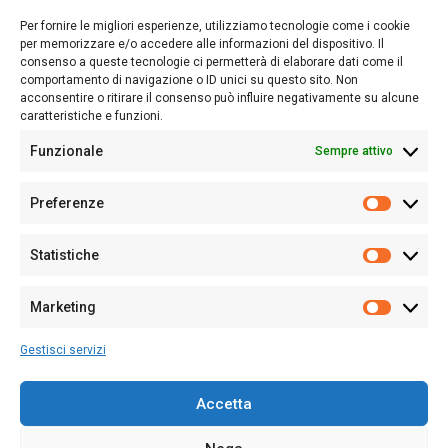
lettori su quanto accade in Sardegna, con un occhio rivolto al
Per fornire le migliori esperienze, utilizziamo tecnologie come i cookie
nostro passato e, soprattutto, al nostro futuro
per memorizzare e/o accedere alle informazioni del dispositivo. Il
consenso a queste tecnologie ci permetterà di elaborare dati come il
Follow Us
comportamento di navigazione o ID unici su questo sito. Non
acconsentire o ritirare il consenso può influire negativamente su alcune
caratteristiche e funzioni.
Funzionale
Sempre attivo
Editore:
Giampaolo Cirronis Ditta individuale
Preferenze
Sede:
Via Cristoforo Colombo 09013 Carbonia
Prefere
Direttore responsabile:
Giampaolo Cirronis
Partita IVA
02270380922
Statistiche
Statistic
N° di iscrizione al ROC:
9294
N° di iscrizione al Registro Stampa Tribunale di Cagliari:
N°
Marketing
128/2020 del 10/02/2020
Marketi
Tel.
+39 391 1265423
Gestisci servizi
Per la Pubblicità:
+39 328 6132020
Accetta