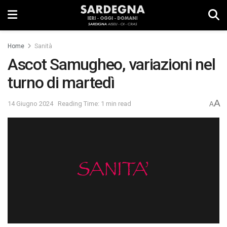
Home
Sanità
Ascot Samugheo, variazioni nel
turno di martedì
A
14 Giugno 2024
Reading Time: 1 min read
A