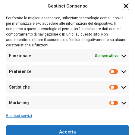
Gestisci Consenso
Sardegna Ieri-Oggi-Domani nasce per informare “liberamente” i
lettori su quanto accade in Sardegna, con un occhio rivolto al
Per fornire le migliori esperienze, utilizziamo tecnologie come i cookie
nostro passato e, soprattutto, al nostro futuro
per memorizzare e/o accedere alle informazioni del dispositivo. Il
consenso a queste tecnologie ci permetterà di elaborare dati come il
Follow Us
comportamento di navigazione o ID unici su questo sito. Non
acconsentire o ritirare il consenso può influire negativamente su alcune
caratteristiche e funzioni.
Funzionale
Sempre attivo
Editore:
Giampaolo Cirronis Ditta individuale
Preferenze
Sede:
Via Cristoforo Colombo 09013 Carbonia
Prefere
Direttore responsabile:
Giampaolo Cirronis
Partita IVA
02270380922
Statistiche
Statistic
N° di iscrizione al ROC:
9294
N° di iscrizione al Registro Stampa Tribunale di Cagliari:
N°
Marketing
128/2020 del 10/02/2020
Marketi
Tel.
+39 391 1265423
Gestisci servizi
Per la Pubblicità:
+39 328 6132020
Accetta