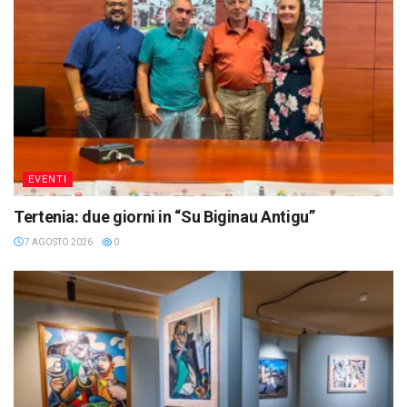
EVENTI
Tertenia: due giorni in “Su Biginau Antigu”
7 AGOSTO 2026
0