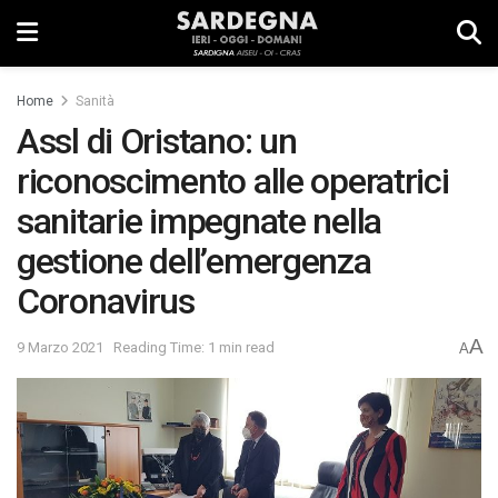
Home
Sanità
Assl di Oristano: un
riconoscimento alle operatrici
sanitarie impegnate nella
gestione dell’emergenza
Coronavirus
A
9 Marzo 2021
Reading Time: 1 min read
A