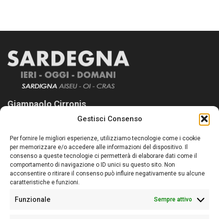
Giampaolo Cirronis
Gestisci Consenso
Sardegna Ieri-Oggi-Domani nasce per informare “liberamente” i
lettori su quanto accade in Sardegna, con un occhio rivolto al
Per fornire le migliori esperienze, utilizziamo tecnologie come i cookie
nostro passato e, soprattutto, al nostro futuro
per memorizzare e/o accedere alle informazioni del dispositivo. Il
consenso a queste tecnologie ci permetterà di elaborare dati come il
Follow Us
comportamento di navigazione o ID unici su questo sito. Non
acconsentire o ritirare il consenso può influire negativamente su alcune
caratteristiche e funzioni.
Funzionale
Sempre attivo
Editore:
Giampaolo Cirronis Ditta individuale