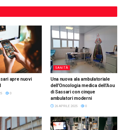
SANITÀ
ssari apre nuovi
Una nuova ala ambulatoriale
l
dell’Oncologia medica dell’Aou
di Sassari con cinque
25
0
ambulatori moderni
26 APRILE 2025
0