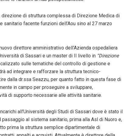
 direzione di struttura complessa di Direzione Medica di
re sanitario facente funzioni dell’Aou sino al 27 marzo
il nuovo direttore amministrativo dell’Azienda ospedaliera
niversità di Sassari e un master di II livello in
“Direzione
calizzato sulle tematiche del controllo di gestione e
à ad integrare e rafforzare la struttura tecnico-
ire dalla dr.ssa Seazzu, per quanto fatto in questa fase di
mente in campo per proseguire a sviluppare,
ità di supporto necessarie alle attività sanitarie.
ncarichi all’Università degli Studi di Sassari dove è stato il
l passaggio al sistema sanitario, prima alla Asl di Nuoro e,
to prima la struttura semplice dipartimentale di
tratti, appalti e acquisti. Attualmente è direttore della