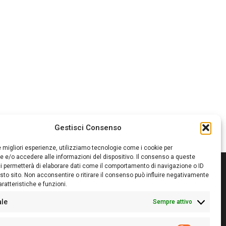
Gestisci Consenso
le migliori esperienze, utilizziamo tecnologie come i cookie per
 e/o accedere alle informazioni del dispositivo. Il consenso a queste
i permetterà di elaborare dati come il comportamento di navigazione o ID
sto sito. Non acconsentire o ritirare il consenso può influire negativamente
ratteristiche e funzioni.
itore:
Giampaolo Cirronis Ditta individuale
ede:
Via Cristoforo Colombo 09013 Carbonia
ale
Sempre attivo
rettore responsabile:
Giampaolo Cirronis
rtita IVA
02270380922