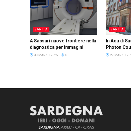
SANITÀ
SANITÀ
A Sassari nuove frontiere nella
In Aou di S
diagnostica per immagini
Photon Cou
30 MARZO 2025
0
27 MARZO 20