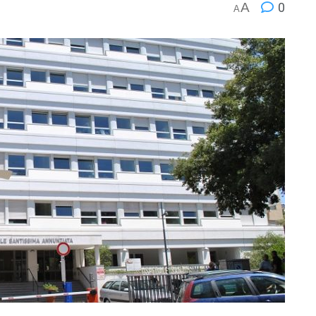
A
0
A