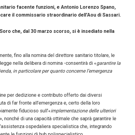
sanitario facente funzioni, e Antonio Lorenzo Spano,
ncare il commissario straordinario dell’Aou di Sassari.
Soro che, dal 30 marzo scorso, si è insediato nella
nte, fino alla nomina del direttore sanitario titolare, le
i legge nella delibera di nomina -consentirà di «
garantire la
zienda, in particolare per quanto concerne l’emergenza
ine per dedizione e contributo offerto dai diversi
ta di far fronte all’emergenza e, certo della loro
piamente fiducioso sull’«
implementazione delle ulteriori
», nonché di una capacità ottimale che saprà garantire le
un’assistenza ospedaliera specialistica che, integrando
mente le funzioni di hub polispecialistico.