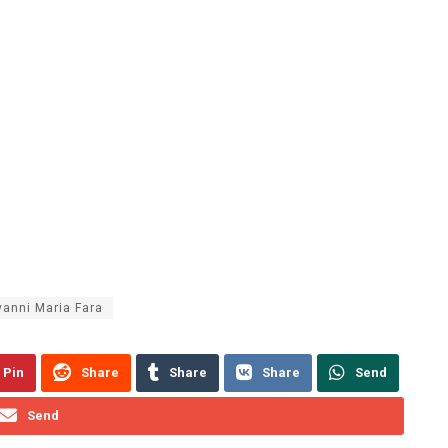
vanni Maria Fara
Pin
Share
Share
Share
Send
Send