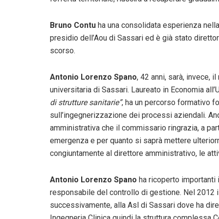
Bruno Contu
ha una consolidata esperienza nella
presidio dell’Aou di Sassari ed è già stato diretto
scorso.
Antonio Lorenzo Spano
, 42 anni, sarà, invece, 
universitaria di Sassari. Laureato in Economia all’U
di strutture sanitarie”
, ha un percorso formativo fo
sull’ingegnerizzazione dei processi aziendali. Andr
amministrativa che il commissario ringrazia, a part
emergenza e per quanto si saprà mettere ulterior
congiuntamente al direttore amministrativo, le attiv
Antonio Lorenzo Spano
ha ricoperto importanti i
responsabile del controllo di gestione. Nel 2012 i
successivamente, alla Asl di Sassari dove ha diret
Ingegneria Clinica quindi la struttura complessa Con