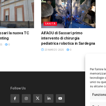
SANITÀ
assari la nuova TC
All’AOU di Sassari primo
nting
intervento di chirurgia
pediatrica robotica in Sardegna
25
0
23 MARZO 2025
0
Per fornire 
memorizzare
tecnologie c
unici su que
su alcune ca
Follow Us
Ed
S
Funzion
Di
Pa