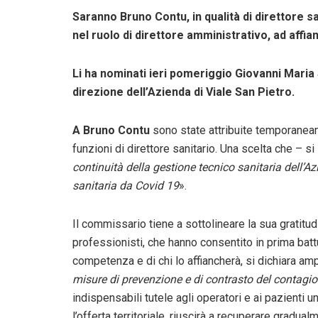
Saranno Bruno Contu, in qualità di direttore 
nel ruolo di direttore amministrativo, ad affia
Li ha nominati ieri pomeriggio Giovanni Maria 
direzione dell’Azienda di Viale San Pietro.
A Bruno Contu
sono state attribuite temporaneame
funzioni di direttore sanitario. Una scelta che – s
continuità della gestione tecnico sanitaria dell’A
sanitaria da Covid 19
».
Il commissario tiene a sottolineare la sua gratitud
professionisti, che hanno consentito in prima battu
competenza e di chi lo affiancherà, si dichiara am
misure di prevenzione e di contrasto del contagio
indispensabili tutele agli operatori e ai pazienti 
l’offerta territoriale, riuscirà a recuperare gradual