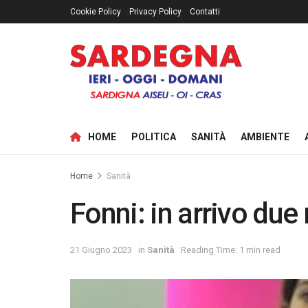
Cookie Policy
Privacy Policy
Contatti
HOME
POLITICA
SANITÀ
AMBIENTE
Home
Sanità
Fonni: in arrivo due
21 Giugno 2023
in
Sanità
Reading Time: 1 min read