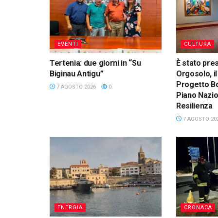
EVENTI
CULTURA
Tertenia: due giorni in “Su
È stato pre
Biginau Antigu”
Orgosolo, il
Progetto Bo
7 AGOSTO 2026
0
Piano Nazio
Resilienza
7 AGOSTO 20
ENERGIA
CRONACA