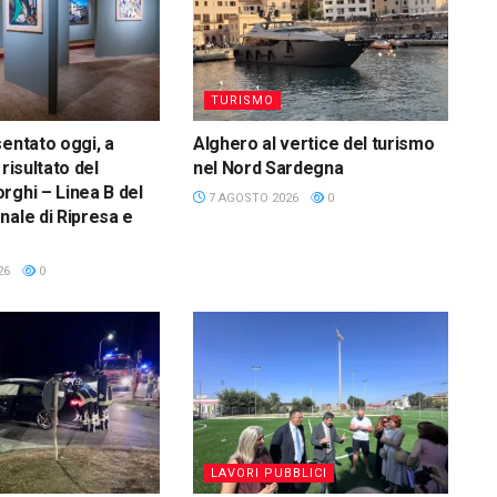
TURISMO
sentato oggi, a
Alghero al vertice del turismo
 risultato del
nel Nord Sardegna
rghi – Linea B del
7 AGOSTO 2026
0
nale di Ripresa e
26
0
LAVORI PUBBLICI