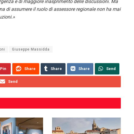
ergenza e di maggiore inasprimento delle discussioni. Ma
ima di assumere il ruolo di assessore regionale non ha mai
uzioni.»
oni
Giuseppe Massidda
Pin
Share
Share
Share
Send
Send