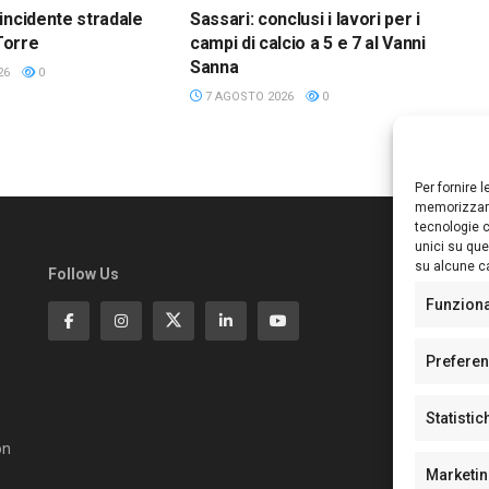
incidente stradale
Sassari: conclusi i lavori per i
 Torre
campi di calcio a 5 e 7 al Vanni
Sanna
26
0
7 AGOSTO 2026
0
Per fornire 
memorizzare
tecnologie c
unici su que
su alcune ca
Follow Us
Ed
S
Funzion
Di
Pa
Prefere
N°
N°
Statistic
N°
Te
on
Pe
Marketi