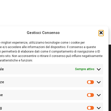
Gestisci Consenso
le migliori esperienze, utilizziamo tecnologie come i cookie per
 e/o accedere alle informazioni del dispositivo. Il consenso a queste
i permetterà di elaborare dati come il comportamento di navigazione o ID
sto sito. Non acconsentire o ritirare il consenso può influire negativamente
ratteristiche e funzioni.
itore:
Giampaolo Cirronis Ditta individuale
ede:
Via Cristoforo Colombo 09013 Carbonia
ale
Sempre attivo
rettore responsabile:
Giampaolo Cirronis
rtita IVA
02270380922
nze
 di iscrizione al ROC:
9294
Preferenz
 di iscrizione al Registro Stampa Tribunale di Cagliari:
he
 128/2020 del 10/02/2020
Statistiche
l.
+39 391 1265423
r la Pubblicità:
+39 328 6132020
ng
Marketing