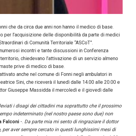
Fonni che da circa due anni non hanno il medico di base.
o per l’acquisizione delle disponibilità da parte di medici
Straordinari di Comunità Territoriale “ASCoT”.
ai numerosi incontri e tante discussioni in Conferenza
l territorio, chiedevano l’attivazione di un servizio almeno
imaste prive di medico di base.
 attivato anche nel comune di Fonni negli ambulatori in
trice Sini, che riceverà il lunedì dalle 14.00 alle 20.00 e
dottor Giuseppe Massidda il mercoledì e il giovedì dalle
viati i disagi dei cittadini ma soprattutto che il prossimo
a tempo indeterminato (nel nostro paese sono due) non
a Falconi
-.
Da parte mia mi sento di ringraziare il dottor
, per aver sempre cercato in questi lunghissimi mesi di