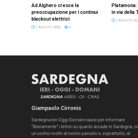
Ad Alghero cresce la
Platamona: 
preoccupazione per i continui
in via della
blackout elettrici
7 AGOSTO 20
7 AGOSTO 2026
0
Giampaolo Cirronis
Sardegna Ieri-Oggi-Domani nasce per informare
“liberamente” i lettori su quanto accade in Sardegna, c
un occhio rivolto al nostro passato e, soprattutto, al