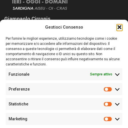
Giampaolo Cirronis
Gestisci Consenso
Sardegna Ieri-Oggi-Domani nasce per informare “liberamente” i
lettori su quanto accade in Sardegna, con un occhio rivolto al
Per fornire le migliori esperienze, utilizziamo tecnologie come i cookie
nostro passato e, soprattutto, al nostro futuro
per memorizzare e/o accedere alle informazioni del dispositivo. Il
consenso a queste tecnologie ci permetterà di elaborare dati come il
Follow Us
comportamento di navigazione o ID unici su questo sito. Non
acconsentire o ritirare il consenso può influire negativamente su alcune
caratteristiche e funzioni.
Funzionale
Sempre attivo
Editore:
Giampaolo Cirronis Ditta individuale
Preferenze
Sede:
Via Cristoforo Colombo 09013 Carbonia
Prefere
Direttore responsabile:
Giampaolo Cirronis
Partita IVA
02270380922
Statistiche
Statistic
N° di iscrizione al ROC:
9294
N° di iscrizione al Registro Stampa Tribunale di Cagliari:
N°
Marketing
128/2020 del 10/02/2020
Marketi
Tel.
+39 391 1265423