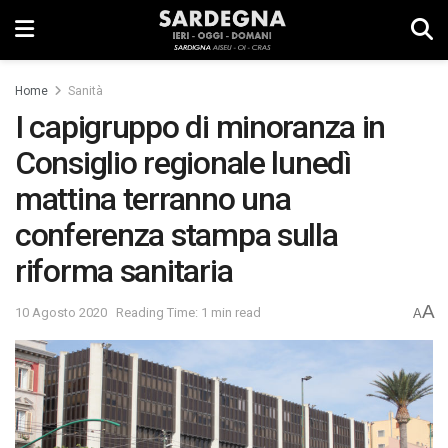
Home
Sanità
I capigruppo di minoranza in
Consiglio regionale lunedì
mattina terranno una
conferenza stampa sulla
riforma sanitaria
A
10 Agosto 2020
Reading Time: 1 min read
A