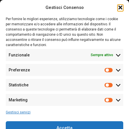
Gestisci Consenso
Sardegna Ieri-Oggi-Domani nasce per informare “liberamente” i
lettori su quanto accade in Sardegna, con un occhio rivolto al
Per fornire le migliori esperienze, utilizziamo tecnologie come i cookie
nostro passato e, soprattutto, al nostro futuro
per memorizzare e/o accedere alle informazioni del dispositivo. Il
consenso a queste tecnologie ci permetterà di elaborare dati come il
Follow Us
comportamento di navigazione o ID unici su questo sito. Non
acconsentire o ritirare il consenso può influire negativamente su alcune
caratteristiche e funzioni.
Funzionale
Sempre attivo
Editore:
Giampaolo Cirronis Ditta individuale
Preferenze
Sede:
Via Cristoforo Colombo 09013 Carbonia
Prefere
Direttore responsabile:
Giampaolo Cirronis
Partita IVA
02270380922
Statistiche
Statistic
N° di iscrizione al ROC:
9294
N° di iscrizione al Registro Stampa Tribunale di Cagliari:
N°
Marketing
128/2020 del 10/02/2020
Marketi
Tel.
+39 391 1265423
Gestisci servizi
Per la Pubblicità:
+39 328 6132020
Accetta