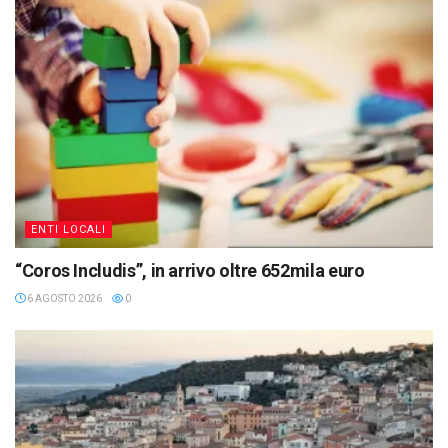
ENTI LOCALI
“Coros Includis”, in arrivo oltre 652mila euro
6 AGOSTO 2026
0