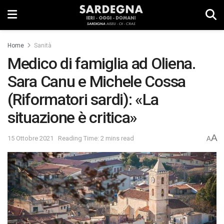
Home
Sanità
Medico di famiglia ad Oliena.
Sara Canu e Michele Cossa
(Riformatori sardi): «La
situazione è critica»
A
15 Ottobre 2021
Reading Time: 2 mins read
A