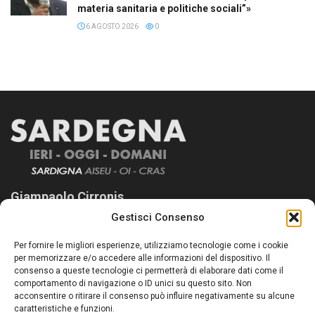
materia sanitaria e politiche sociali”»
6 AGOSTO 2026
0
Giampaolo Cirronis
Gestisci Consenso
Sardegna Ieri-Oggi-Domani nasce per informare “liberamente” i
lettori su quanto accade in Sardegna, con un occhio rivolto al
Per fornire le migliori esperienze, utilizziamo tecnologie come i cookie
nostro passato e, soprattutto, al nostro futuro
per memorizzare e/o accedere alle informazioni del dispositivo. Il
consenso a queste tecnologie ci permetterà di elaborare dati come il
Follow Us
comportamento di navigazione o ID unici su questo sito. Non
acconsentire o ritirare il consenso può influire negativamente su alcune
caratteristiche e funzioni.