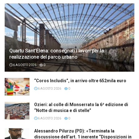
Quartu Sant’Elena: consegnati i lavori per la
realizzazione del parco urbano
6 AGOSTO 2026
0
“Coros Includis”, in arrivo oltre 652mila euro
6 AGOSTO 2026
0
Ozieri: al colle di Monserrato la 6ª edizione di
“Notte di musica e di stelle”
6 AGOSTO 2026
0
Alessandro Pilurzu (PD): «Terminata la
discussione dell’art. 1 inerente “Disposizioni in