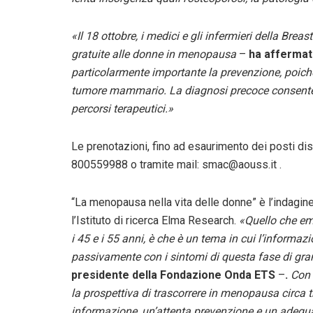
«Il 18 ottobre, i medici e gli infermieri della Bre
gratuite alle donne in menopausa
–
ha affermato
particolarmente importante la prevenzione, poich
tumore mammario. La diagnosi precoce consente al
percorsi terapeutici.»
Le prenotazioni, fino ad esaurimento dei posti dis
800559988 o tramite mail: smac@aouss.it .
“La menopausa nella vita delle donne” è l’indagin
l’Istituto di ricerca Elma Research.
«Quello che eme
i 45 e i 55 anni, è che è un tema in cui l’informa
passivamente con i sintomi di questa fase di g
presidente della Fondazione Onda ETS
–
.
Con 
la prospettiva di trascorrere in menopausa circa t
informazione, un’attenta prevenzione e un adegu