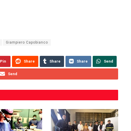
Giampiero Capobianco
Pin
Share
Share
Share
Send
Send