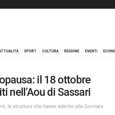
ATTUALITÀ
SPORT
CULTURA
REGIONE
EVENTI
ECON
pausa: il 18 ottobre
iti nell’Aou di Sassari
it, le strutture che hanno aderito alla Giornata