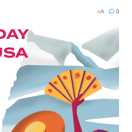
A
0
A