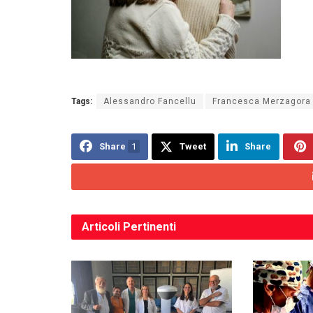
Tags:
Alessandro Fancellu
Francesca Merzagora
Share
1
Tweet
Share
Articoli
Pertinenti