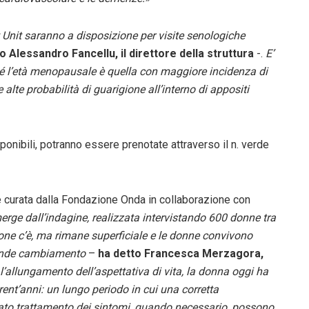
ast Unit saranno a disposizione per visite senologiche
 Alessandro Fancellu, il direttore della struttura
-.
E’
é l’età menopausale è quella con maggiore incidenza di
te probabilità di guarigione all’interno di appositi
ponibili, potranno essere prenotate attraverso il n. verde
e curata dalla Fondazione Onda in collaborazione con
rge dall’indagine, realizzata intervistando 600 donne tra
zione c’è, ma rimane superficiale e le donne convivono
rande cambiamento
–
ha detto Francesca Merzagora,
l’allungamento dell’aspettativa di vita, la donna oggi ha
rent’anni: un lungo periodo in cui una corretta
ato trattamento dei sintomi, quando necessario, possono