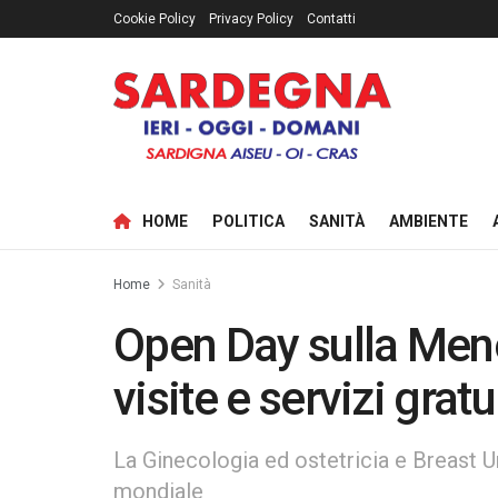
Cookie Policy
Privacy Policy
Contatti
HOME
POLITICA
SANITÀ
AMBIENTE
Home
Sanità
Open Day sulla Meno
visite e servizi gratu
La Ginecologia ed ostetricia e Breast Un
mondiale