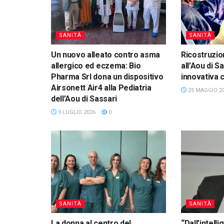
SANITÀ
SANITÀ
Un nuovo alleato contro asma
Ricostruzi
allergico ed eczema: Bio
all’Aou di S
Pharma Srl dona un dispositivo
innovativa 
Airsonett Air4 alla Pediatria
25 MAGGIO 2
dell’Aou di Sassari
9 LUGLIO 2026
0
SANITÀ
SANITÀ
La donna al centro del
“Dall’intelli