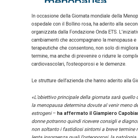
In occasione della Giornata mondiale della Menopa
ospedale con il Bollino rosa, ha aderito alla sec
organizzata dalla Fondazione Onda ETS. L’iniziativ
cambiamenti che accompagnano la menopausa e su
terapeutiche che consentono, non solo di migliora
termine, ma anche di prevenire o ridurre le compl
cardiovascolari, l’osteoporosi e le demenze.
Le strutture dell’azienda che hanno aderito alla Gi
«L’obiettivo principale della giornata sarà quello
la menopausa determina dovute al venir meno del
estrogeni
–
ha affermato il Giampiero Capobianc
donne potranno quindi ricevere consigli e diagnos
non soltanto i fastidiosi sintomi a breve termine
lenta insorgenza quali l’osteoporosi, la patologi