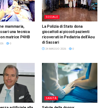
SOCIALE
one mammaria,
La Polizia di Stato dona
assari una tecnica
giocattoli ai piccoli pazienti
con matrice P4HB
ricoverati in Pediatria dell’Aou
di Sassari
026
0
24 MAGGIO 2026
0
SANITÀ
genza artificiale alla
Salute della donna: