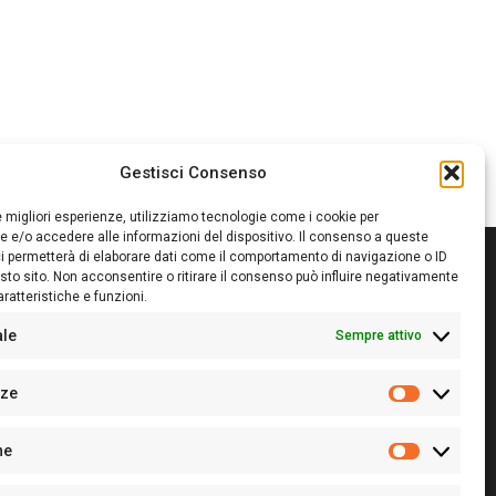
Gestisci Consenso
le migliori esperienze, utilizziamo tecnologie come i cookie per
 e/o accedere alle informazioni del dispositivo. Il consenso a queste
i permetterà di elaborare dati come il comportamento di navigazione o ID
sto sito. Non acconsentire o ritirare il consenso può influire negativamente
ratteristiche e funzioni.
itore:
Giampaolo Cirronis Ditta individuale
ede:
Via Cristoforo Colombo 09013 Carbonia
ale
Sempre attivo
rettore responsabile:
Giampaolo Cirronis
rtita IVA
02270380922
nze
 di iscrizione al ROC:
9294
Preferenz
 di iscrizione al Registro Stampa Tribunale di Cagliari:
he
 128/2020 del 10/02/2020
Statistiche
l.
+39 391 1265423