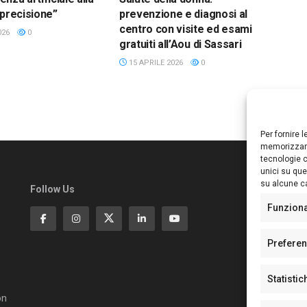
 precisione”
prevenzione e diagnosi al
centro con visite ed esami
026
0
gratuiti all’Aou di Sassari
15 APRILE 2026
0
Per fornire 
memorizzare
tecnologie c
unici su que
su alcune ca
Follow Us
Ed
S
Funzion
Di
Pa
Prefere
N°
N°
Statistic
N°
Te
on