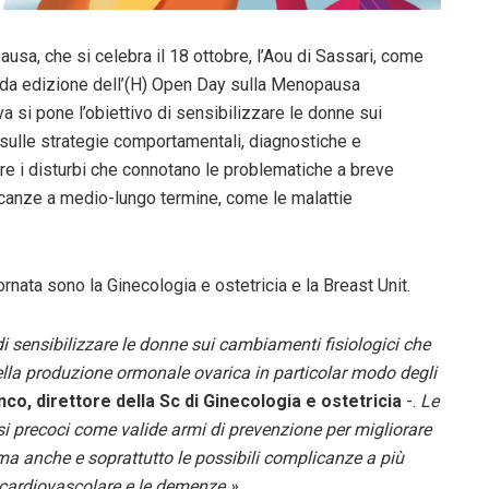
usa, che si celebra il 18 ottobre, l’Aou di Sassari, come
onda edizione dell’(H) Open Day sulla Menopausa
a si pone l’obiettivo di sensibilizzare le donne sui
lle strategie comportamentali, diagnostiche e
re i disturbi che connotano le problematiche a breve
icanze a medio-lungo termine, come le malattie
ornata sono la Ginecologia e ostetricia e la Breast Unit.
 di sensibilizzare le donne sui cambiamenti fisiologici che
la produzione ormonale ovarica in particolar modo degli
o, direttore della Sc di Ginecologia e ostetricia
-.
Le
i precoci come valide armi di prevenzione per migliorare
 ma anche e soprattutto le possibili complicanze a più
a cardiovascolare e le demenze.»