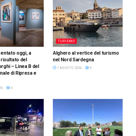
TURISMO
sentato oggi, a
Alghero al vertice del turismo
 risultato del
nel Nord Sardegna
rghi – Linea B del
7 AGOSTO 2026
0
nale di Ripresa e
26
0