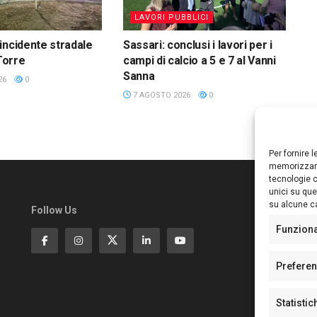
LAVORI PUBBLICI
incidente stradale
Sassari: conclusi i lavori per i
 Torre
campi di calcio a 5 e 7 al Vanni
Sanna
26
0
7 AGOSTO 2026
0
Per fornire 
memorizzare
tecnologie c
unici su que
su alcune ca
Follow Us
Ed
S
Funzion
Di
Pa
Prefere
N°
N°
Statistic
N°