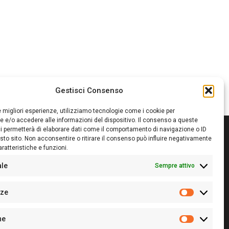
Gestisci Consenso
le migliori esperienze, utilizziamo tecnologie come i cookie per
 e/o accedere alle informazioni del dispositivo. Il consenso a queste
i permetterà di elaborare dati come il comportamento di navigazione o ID
sto sito. Non acconsentire o ritirare il consenso può influire negativamente
ratteristiche e funzioni.
itore:
Giampaolo Cirronis Ditta individuale
ede:
Via Cristoforo Colombo 09013 Carbonia
ale
Sempre attivo
rettore responsabile:
Giampaolo Cirronis
rtita IVA
02270380922
nze
 di iscrizione al ROC:
9294
Preferenz
 di iscrizione al Registro Stampa Tribunale di Cagliari:
he
 128/2020 del 10/02/2020
Statistiche