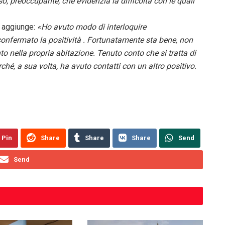
o, preoccupante, che evidenzia la difficoltà con le quali
e aggiunge:
«Ho avuto modo di interloquire
 confermato la positività . Fortunatamente sta bene, non
o nella propria abitazione. Tenuto conto che si tratta di
ché, a sua volta, ha avuto contatti con un altro positivo.
Pin
Share
Share
Share
Send
Send