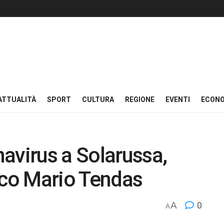
ATTUALITÀ
SPORT
CULTURA
REGIONE
EVENTI
ECON
avirus a Solarussa,
aco Mario Tendas
A
0
A