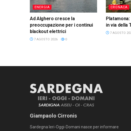
ENERGIA
CRONACA
Ad Alghero cresce la
Platamona: 
preoccupazione per i continui
in via della
blackout elettrici
7 AGOSTO 20
7 AGOSTO 2026
0
Giampaolo Cirronis
Sardegna Ieri-Oggi-Domani nasce per informare