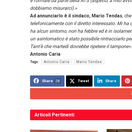
e formale da parte della ATS (aspetto, a mio avvis
dobbiamo misurarci).»
Ad annunciarlo è il sindaco, Mario Tendas
, ch
telefonicamente con il diretto interessato. Mi ha
ha alcun sintomo, non ha febbre ed è in isolament
un asintomatico è stato possibile rintracciarlo per
Tant’è che martedì dovrebbe ripetere il tampone».
Antonio Caria
Tags:
Antonio Caria
Mario Tendas
Share
28
Tweet
Share
Articoli
Pertinenti