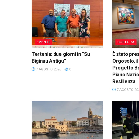
EVENTI
CULTURA
Tertenia: due giorni in “Su
È stato pre
Biginau Antigu”
Orgosolo, il
Progetto Bo
7 AGOSTO 2026
0
Piano Nazio
Resilienza
7 AGOSTO 20