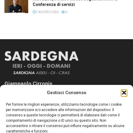
Conferenza di servizi
7 AGOSTO 2026
0
Giampaolo Cirronis
Gestisci Consenso
Sardegna Ieri-Oggi-Domani nasce per informare “liberamente” i
lettori su quanto accade in Sardegna, con un occhio rivolto al
Per fornire le migliori esperienze, utilizziamo tecnologie come i cookie
nostro passato e, soprattutto, al nostro futuro
per memorizzare e/o accedere alle informazioni del dispositivo. Il
consenso a queste tecnologie ci permetterà di elaborare dati come il
Follow Us
comportamento di navigazione o ID unici su questo sito. Non
acconsentire o ritirare il consenso può influire negativamente su alcune
caratteristiche e funzioni.