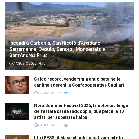
Incendi a Carbonia, San Nicolò d’Arcidano,
Serramanna, Desulo, Senorbì, Monserrato e
Sant’Andrea Frius
7 AGOSTO 2026
0
Caldo record, vendemmia anticipata nelle
cantine aderenti a Confcooperative Cagliari
7 AGOSTO 2026
0
Nora Summer Festival 2026, la notte più lunga
dell’estate sarda raddoppia, due palchi e 10
artisti per aspettare l’alba
7 AGOSTO 2026
0
Ittiri BESS, il Mase chiude negativamente la