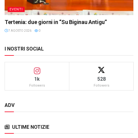
EVENTI
Tertenia: due giorni in “Su Biginau Antigu”
7 AGOSTO 2026
0
I NOSTRI SOCIAL
1k
528
Followers
Followers
ADV
ULTIME NOTIZIE